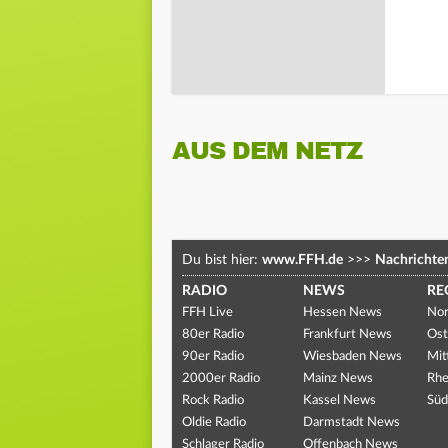
AUS DEM NETZ
Du bist hier:
www.FFH.de
>>>
Nachrichte
RADIO
NEWS
RE
FFH Live
Hessen News
Nor
80er Radio
Frankfurt News
Ost
90er Radio
Wiesbaden News
Mit
2000er Radio
Mainz News
Rhe
Rock Radio
Kassel News
Süd
Oldie Radio
Darmstadt News
Schlager Radio
Offenbach News