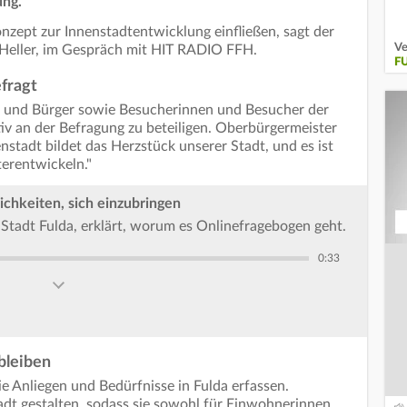
ung.
onzept zur Innenstadtentwicklung einfließen, sagt der
Ve
 Heller, im Gespräch mit HIT RADIO FFH.
F
fragt
en und Bürger sowie Besucherinnen und Besucher der
tiv an der Befragung zu beteiligen. Oberbürgermeister
nstadt bildet das Herzstück unserer Stadt, und es ist
terentwickeln."
chkeiten, sich einzubringen
 Stadt Fulda, erklärt, worum es Onlinefragebogen geht.
0:33
 bleiben
ie Anliegen und Bedürfnisse in Fulda erfassen.
dt gestalten, sodass sie sowohl für Einwohnerinnen