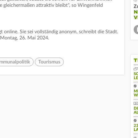
 gleichermaßen attraktiv bleibt", so Wingenfeld
Z
N
V
t online. Sie sei vollständig anonym, schreibt die Stadt.
 Montag, 26. Mai 2024.
T
mmunalpolitik
Tourismus
S
L
M
W
D
A
2
L