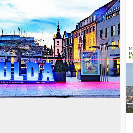
Mi
F
R