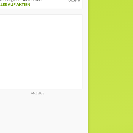
Der tägliche Börsen-Shot
04:59
LLES AUF AKTIEN