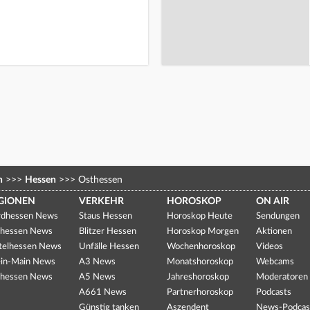
n
>>>
Hessen
>>>
Osthessen
GIONEN
VERKEHR
HOROSKOP
ON AIR
dhessen News
Staus Hessen
Horoskop Heute
Sendungen
hessen News
Blitzer Hessen
Horoskop Morgen
Aktionen
telhessen News
Unfälle Hessen
Wochenhoroskop
Videos
in-Main News
A3 News
Monatshoroskop
Webcams
hessen News
A5 News
Jahreshoroskop
Moderatoren
A661 News
Partnerhoroskop
Podcasts
Günstig tanken
Aszendent
News-Podcas