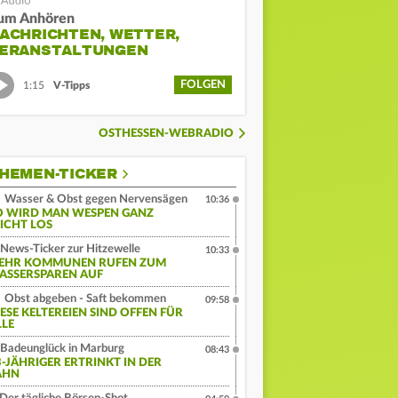
um Anhören
ACHRICHTEN, WETTER,
ERANSTALTUNGEN
FOLGEN
1:15
V-Tipps
OSTHESSEN-WEBRADIO
HEMEN-TICKER
Wasser & Obst gegen Nervensägen
10:36
O WIRD MAN WESPEN GANZ
EICHT LOS
News-Ticker zur Hitzewelle
10:33
EHR KOMMUNEN RUFEN ZUM
ASSERSPAREN AUF
Obst abgeben - Saft bekommen
09:58
IESE KELTEREIEN SIND OFFEN FÜR
LLE
Badeunglück in Marburg
08:43
3-JÄHRIGER ERTRINKT IN DER
AHN