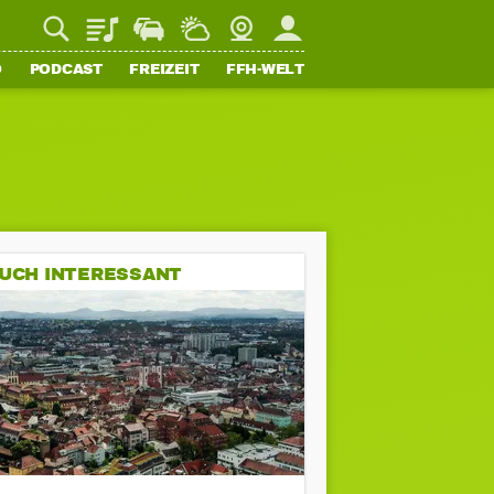
Playlist
Staupilot
Wetter
Webcam
Mein FFH
O
PODCAST
FREIZEIT
FFH-WELT
UCH INTERESSANT