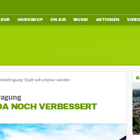
KEHR
HOROSKOP
ON AIR
MUSIK
AKTIONEN
VIDE
A
inebefragung: Stadt soll schöner werden
fragung
LDA NOCH VERBESSERT