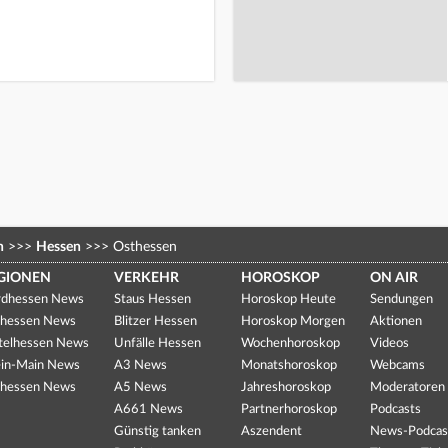
n
>>>
Hessen
>>>
Osthessen
GIONEN
VERKEHR
HOROSKOP
ON AIR
dhessen News
Staus Hessen
Horoskop Heute
Sendungen
hessen News
Blitzer Hessen
Horoskop Morgen
Aktionen
telhessen News
Unfälle Hessen
Wochenhoroskop
Videos
in-Main News
A3 News
Monatshoroskop
Webcams
hessen News
A5 News
Jahreshoroskop
Moderatoren
A661 News
Partnerhoroskop
Podcasts
Günstig tanken
Aszendent
News-Podcas