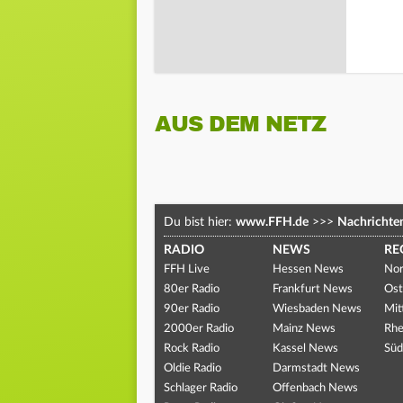
AUS DEM NETZ
Du bist hier:
www.FFH.de
>>>
Nachrichte
RADIO
NEWS
RE
FFH Live
Hessen News
Nor
80er Radio
Frankfurt News
Ost
90er Radio
Wiesbaden News
Mit
2000er Radio
Mainz News
Rhe
Rock Radio
Kassel News
Süd
Oldie Radio
Darmstadt News
Schlager Radio
Offenbach News