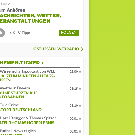
um Anhören
ACHRICHTEN, WETTER,
ERANSTALTUNGEN
FOLGEN
1:15
V-Tipps
OSTHESSEN-WEBRADIO
HEMEN-TICKER
Wissenschaftspodcast von WELT
02:00
HA! ZEHN MINUTEN ALLTAGS-
ISSEN
wetter in Bayern
01:15
ÄUME STÜRZEN AUF
UTOBAHNEN
True Crime
01:10
ATORT DEUTSCHLAND
Hazel Brugger & Thomas Spitzer
00:01
AZEL THOMAS HÖRERLEBNIS
Fußball News täglich
00:01