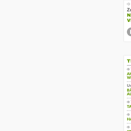
Z
N
V
T
A
W
Un
B
A
T
H