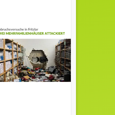
nbruchsversuche in Fritzlar
WEI MEHRFAMILIENHÄUSER ATTACKIERT