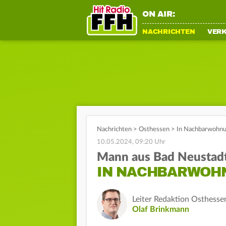
ON AIR:
NACHRICHTEN
VER
Nachrichten
>
Osthessen
>
In Nachbarwohnu
10.05.2024, 09:20 Uhr
Mann aus Bad Neustadt
IN NACHBARWOH
Leiter Redaktion Osthesse
Olaf Brinkmann