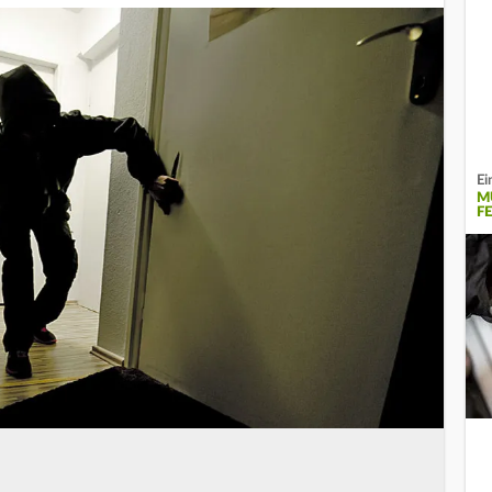
Ei
M
E