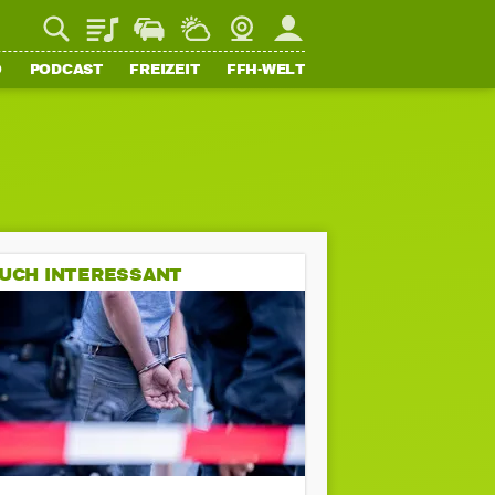
Playlist
Staupilot
Wetter
Webcam
Mein FFH
O
PODCAST
FREIZEIT
FFH-WELT
UCH INTERESSANT