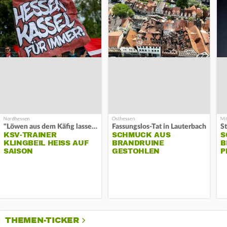
"Löwen aus dem Käfig lassen"
Fassungslos-Tat in Lauterbach
KSV-TRAINER
SCHMUCK AUS
S
KLINGBEIL HEISS AUF S
BRANDRUINE
B
AISON
GESTOHLEN
P
THEMEN-TICKER