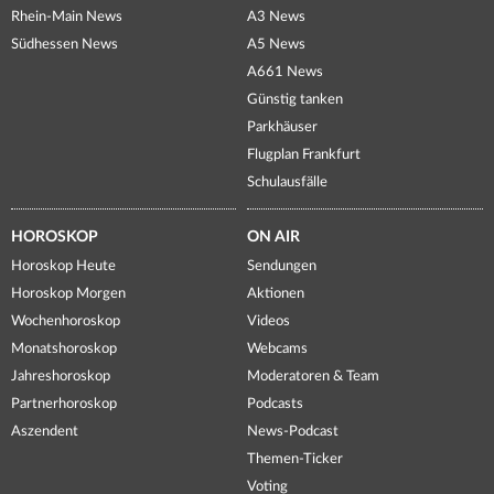
Rhein-Main News
A3 News
Südhessen News
A5 News
A661 News
Günstig tanken
Parkhäuser
Flugplan Frankfurt
Schulausfälle
HOROSKOP
ON AIR
Horoskop Heute
Sendungen
Horoskop Morgen
Aktionen
Wochenhoroskop
Videos
Monatshoroskop
Webcams
Jahreshoroskop
Moderatoren & Team
Partnerhoroskop
Podcasts
Aszendent
News-Podcast
Themen-Ticker
Voting