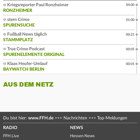
Kriegsreporter Paul Ronzheimer
04:00
RONZHEIMER
stern Crime
01:00
SPURENSUCHE
Fußball News täglich
00:21
STAMMPLATZ
True Crime Podcast
00:05
SPURENELEMENTE ORIGINAL
Klaas Heufer-Umlauf
00:01
BAYWATCH BERLIN
AUS DEM NETZ
Du bist hier:
www.FFH.de
>>>
Nachrichten
>>>
Top-Meldungen
RADIO
NEWS
FFH Live
Hessen News