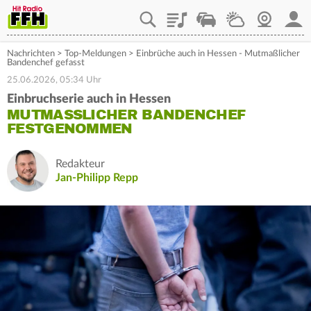
Playlist
Staupilot
Wetter
Webcam
Mein
Nachrichten
>
Top-Meldungen
>
Einbrüche auch in Hessen - Mutmaßlicher
Bandenchef gefasst
25.06.2026, 05:34 Uhr
Einbruchserie auch in Hessen
MUTMASSLICHER BANDENCHEF F
ESTGENOMMEN
Redakteur
Jan-Philipp Repp