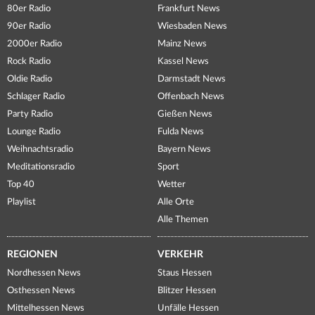
80er Radio
Frankfurt News
90er Radio
Wiesbaden News
2000er Radio
Mainz News
Rock Radio
Kassel News
Oldie Radio
Darmstadt News
Schlager Radio
Offenbach News
Party Radio
Gießen News
Lounge Radio
Fulda News
Weihnachtsradio
Bayern News
Meditationsradio
Sport
Top 40
Wetter
Playlist
Alle Orte
Alle Themen
REGIONEN
VERKEHR
Nordhessen News
Staus Hessen
Osthessen News
Blitzer Hessen
Mittelhessen News
Unfälle Hessen