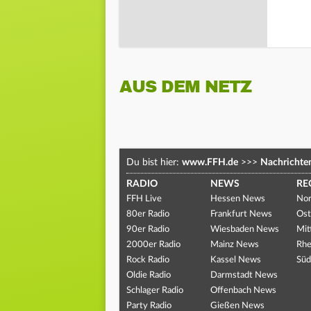
AUS DEM NETZ
Du bist hier:
www.FFH.de
>>>
Nachrichte
RADIO
NEWS
RE
FFH Live
Hessen News
Nor
80er Radio
Frankfurt News
Ost
90er Radio
Wiesbaden News
Mit
2000er Radio
Mainz News
Rhe
Rock Radio
Kassel News
Süd
Oldie Radio
Darmstadt News
Schlager Radio
Offenbach News
Party Radio
Gießen News