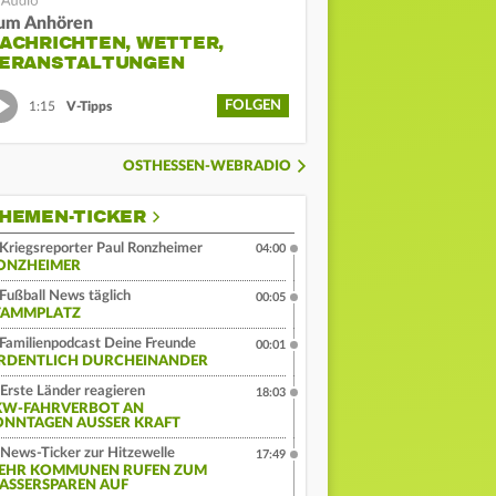
um Anhören
ACHRICHTEN, WETTER,
ERANSTALTUNGEN
FOLGEN
1:15
V-Tipps
OSTHESSEN-WEBRADIO
HEMEN-TICKER
Kriegsreporter Paul Ronzheimer
04:00
ONZHEIMER
Fußball News täglich
00:05
TAMMPLATZ
Familienpodcast Deine Freunde
00:01
RDENTLICH DURCHEINANDER
Erste Länder reagieren
18:03
KW-FAHRVERBOT AN
ONNTAGEN AUSSER KRAFT
News-Ticker zur Hitzewelle
17:49
EHR KOMMUNEN RUFEN ZUM
ASSERSPAREN AUF