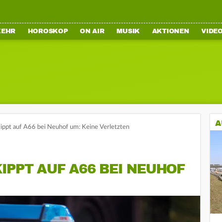
KEHR
HOROSKOP
ON AIR
MUSIK
AKTIONEN
VIDE
A
ppt auf A66 bei Neuhof um: Keine Verletzten
PPT AUF A66 BEI NEUHOF