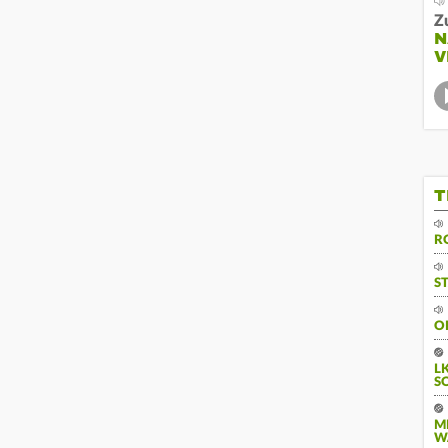
Z
N
V
T
R
S
O
L
S
M
W