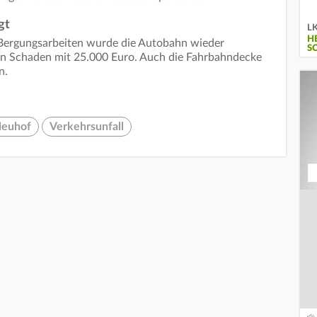
gt
LK
H
Bergungsarbeiten wurde die Autobahn wieder
S
 den Schaden mit 25.000 Euro. Auch die Fahrbahndecke
en.
euhof
Verkehrsunfall