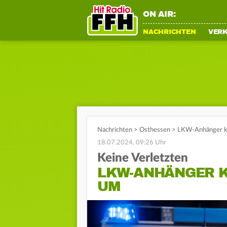
ON AIR:
NACHRICHTEN
VER
Nachrichten
>
Osthessen
>
LKW-Anhänger ki
18.07.2024, 09:26 Uhr
Keine Verletzten
LKW-ANHÄNGER KI
UM