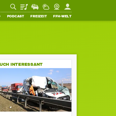
Playlist
Staupilot
Wetter
Webcam
Mein FFH
O
PODCAST
FREIZEIT
FFH-WELT
UCH INTERESSANT