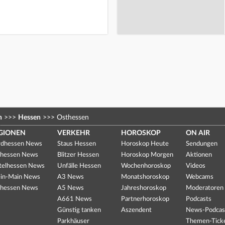
n
>>>
Hessen
>>>
Osthessen
GIONEN
VERKEHR
HOROSKOP
ON AIR
dhessen News
Staus Hessen
Horoskop Heute
Sendungen
hessen News
Blitzer Hessen
Horoskop Morgen
Aktionen
telhessen News
Unfälle Hessen
Wochenhoroskop
Videos
in-Main News
A3 News
Monatshoroskop
Webcams
hessen News
A5 News
Jahreshoroskop
Moderatoren
A661 News
Partnerhoroskop
Podcasts
Günstig tanken
Aszendent
News-Podcas
Parkhäuser
Themen-Tick