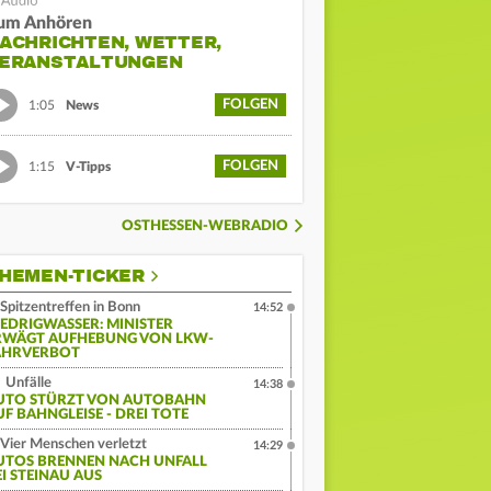
um Anhören
ACHRICHTEN, WETTER,
ERANSTALTUNGEN
FOLGEN
1:05
News
FOLGEN
1:15
V-Tipps
OSTHESSEN-WEBRADIO
HEMEN-TICKER
Spitzentreffen in Bonn
14:52
IEDRIGWASSER: MINISTER
RWÄGT AUFHEBUNG VON LKW-
AHRVERBOT
Unfälle
14:38
UTO STÜRZT VON AUTOBAHN
UF BAHNGLEISE - DREI TOTE
Vier Menschen verletzt
14:29
UTOS BRENNEN NACH UNFALL
EI STEINAU AUS