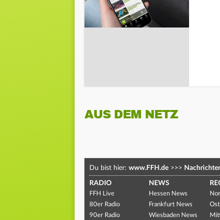
AUS DEM NETZ
Du bist hier:
www.FFH.de
>>>
Nachrichte
RADIO
NEWS
RE
FFH Live
Hessen News
Nor
80er Radio
Frankfurt News
Ost
90er Radio
Wiesbaden News
Mit