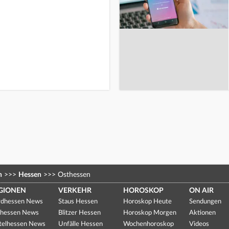
n
>>>
Hessen
>>>
Osthessen
GIONEN
VERKEHR
HOROSKOP
ON AIR
dhessen News
Staus Hessen
Horoskop Heute
Sendungen
hessen News
Blitzer Hessen
Horoskop Morgen
Aktionen
telhessen News
Unfälle Hessen
Wochenhoroskop
Videos