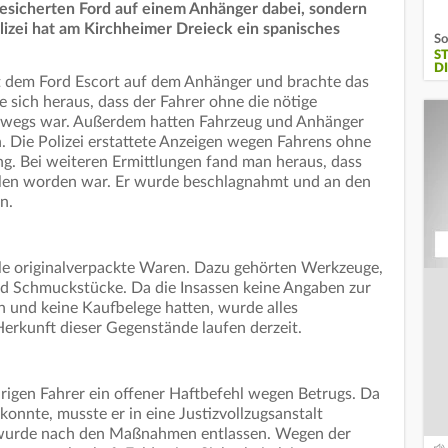
ngesicherten Ford auf einem Anhänger dabei, sondern
izei hat am Kirchheimer Dreieck ein spanisches
So
S
D
it dem Ford Escort auf dem Anhänger und brachte das
e sich heraus, dass der Fahrer ohne die nötige
erwegs war. Außerdem hatten Fahrzeug und Anhänger
. Die Polizei erstattete Anzeigen wegen Fahrens ohne
g. Bei weiteren Ermittlungen fand man heraus, dass
hlen worden war. Er wurde beschlagnahmt und an den
n.
e originalverpackte Waren. Dazu gehörten Werkzeuge,
d Schmuckstücke. Da die Insassen keine Angaben zur
und keine Kaufbelege hatten, wurde alles
 Herkunft dieser Gegenstände laufen derzeit.
igen Fahrer ein offener Haftbefehl wegen Betrugs. Da
 konnte, musste er in eine Justizvollzugsanstalt
n wurde nach den Maßnahmen entlassen. Wegen der