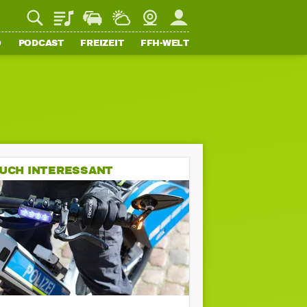
Playlist
Staupilot
Wetter
Webcam
Mein FFH
O
PODCAST
FREIZEIT
FFH-WELT
UCH INTERESSANT