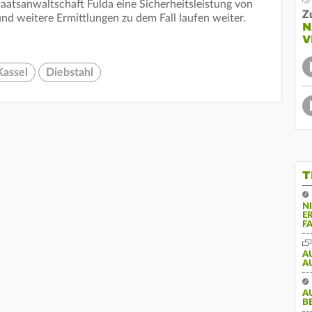
taatsanwaltschaft Fulda eine Sicherheitsleistung von
Z
nd weitere Ermittlungen zu dem Fall laufen weiter.
N
V
Kassel
Diebstahl
T
N
E
F
A
A
A
B