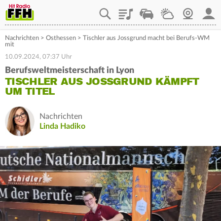
Playlist
Staupilot
Wetter
Webcam
Mein
Nachrichten
>
Osthessen
>
Tischler aus Jossgrund macht bei Berufs-WM
mit
10.09.2024, 07:37 Uhr
Berufsweltmeisterschaft in Lyon
TISCHLER AUS JOSSGRUND KÄMPFT
UM TITEL
Nachrichten
Linda Hadiko