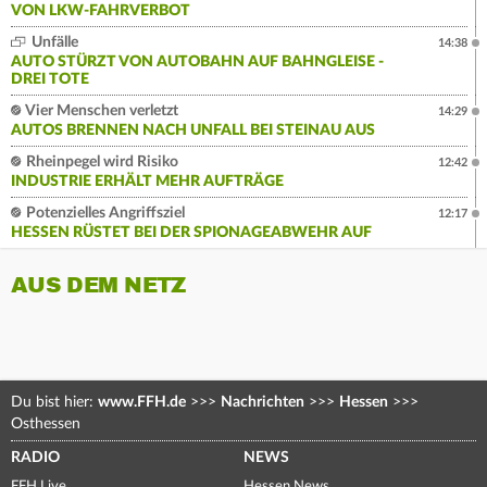
VON LKW-FAHRVERBOT
Unfälle
14:38
AUTO STÜRZT VON AUTOBAHN AUF BAHNGLEISE -
DREI TOTE
Vier Menschen verletzt
14:29
AUTOS BRENNEN NACH UNFALL BEI STEINAU AUS
Rheinpegel wird Risiko
12:42
INDUSTRIE ERHÄLT MEHR AUFTRÄGE
Potenzielles Angriffsziel
12:17
HESSEN RÜSTET BEI DER SPIONAGEABWEHR AUF
AUS DEM NETZ
Du bist hier:
www.FFH.de
>>>
Nachrichten
>>>
Hessen
>>>
Osthessen
RADIO
NEWS
FFH Live
Hessen News