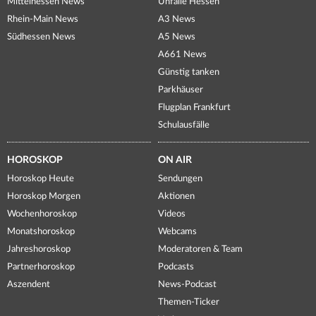
Mittelhessen News
Unfälle Hessen
Rhein-Main News
A3 News
Südhessen News
A5 News
A661 News
Günstig tanken
Parkhäuser
Flugplan Frankfurt
Schulausfälle
HOROSKOP
ON AIR
Horoskop Heute
Sendungen
Horoskop Morgen
Aktionen
Wochenhoroskop
Videos
Monatshoroskop
Webcams
Jahreshoroskop
Moderatoren & Team
Partnerhoroskop
Podcasts
Aszendent
News-Podcast
Themen-Ticker