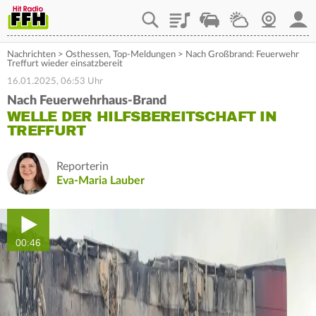
Playlist
Staupilot
Wetter
Webcam
Mein
Nachrichten
>
Osthessen
,
Top-Meldungen
>
Nach Großbrand: Feuerwehr
Treffurt wieder einsatzbereit
16.01.2025, 06:53 Uhr
Nach Feuerwehrhaus-Brand
WELLE DER HILFSBEREITSCHAFT IN
TREFFURT
Reporterin
Eva-Maria Lauber
00:46