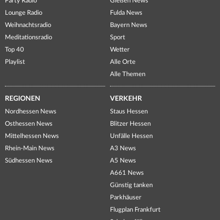
Party Radio
Gießen News
Lounge Radio
Fulda News
Weihnachtsradio
Bayern News
Meditationsradio
Sport
Top 40
Wetter
Playlist
Alle Orte
Alle Themen
REGIONEN
VERKEHR
Nordhessen News
Staus Hessen
Osthessen News
Blitzer Hessen
Mittelhessen News
Unfälle Hessen
Rhein-Main News
A3 News
Südhessen News
A5 News
A661 News
Günstig tanken
Parkhäuser
Flugplan Frankfurt