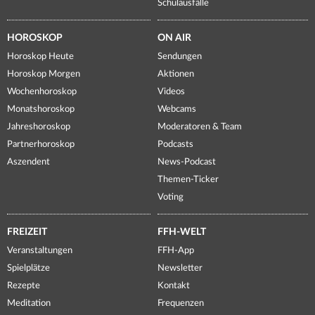
Schulausfälle
HOROSKOP
ON AIR
Horoskop Heute
Sendungen
Horoskop Morgen
Aktionen
Wochenhoroskop
Videos
Monatshoroskop
Webcams
Jahreshoroskop
Moderatoren & Team
Partnerhoroskop
Podcasts
Aszendent
News-Podcast
Themen-Ticker
Voting
FREIZEIT
FFH-WELT
Veranstaltungen
FFH-App
Spielplätze
Newsletter
Rezepte
Kontakt
Meditation
Frequenzen