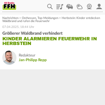
Playlist
Staupilot
Wetter
Webcam
Mein
Nachrichten
>
Osthessen
,
Top-Meldungen
>
Herbstein: Kinder entdecken
Waldbrand und rufen die Feuerwehr
07.04.2025, 18:44 Uhr
Größerer Waldbrand verhindert
KINDER ALARMIEREN FEUERWEHR IN
HERBSTEIN
Redakteur
Jan-Philipp Repp