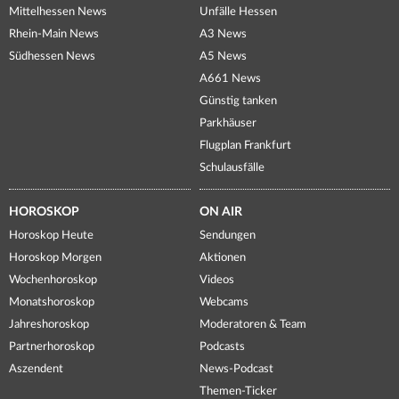
Mittelhessen News
Unfälle Hessen
Rhein-Main News
A3 News
Südhessen News
A5 News
A661 News
Günstig tanken
Parkhäuser
Flugplan Frankfurt
Schulausfälle
HOROSKOP
ON AIR
Horoskop Heute
Sendungen
Horoskop Morgen
Aktionen
Wochenhoroskop
Videos
Monatshoroskop
Webcams
Jahreshoroskop
Moderatoren & Team
Partnerhoroskop
Podcasts
Aszendent
News-Podcast
Themen-Ticker