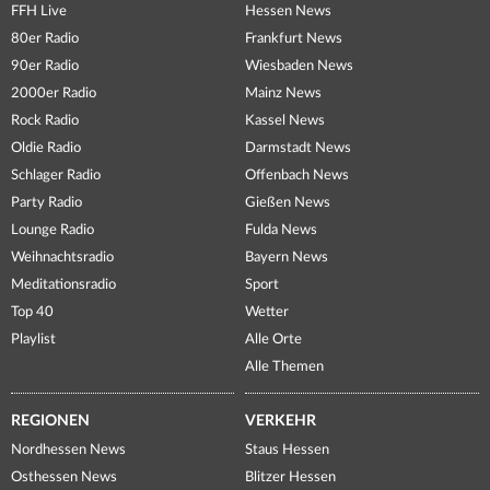
FFH Live
Hessen News
80er Radio
Frankfurt News
90er Radio
Wiesbaden News
2000er Radio
Mainz News
Rock Radio
Kassel News
Oldie Radio
Darmstadt News
Schlager Radio
Offenbach News
Party Radio
Gießen News
Lounge Radio
Fulda News
Weihnachtsradio
Bayern News
Meditationsradio
Sport
Top 40
Wetter
Playlist
Alle Orte
Alle Themen
REGIONEN
VERKEHR
Nordhessen News
Staus Hessen
Osthessen News
Blitzer Hessen