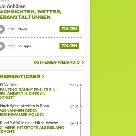
um Anhören
ACHRICHTEN, WETTER,
ERANSTALTUNGEN
FOLGEN
1:05
News
FOLGEN
1:15
V-Tipps
OSTHESSEN-WEBRADIO
HEMEN-TICKER
FIFA-Krise
17:12
NFANTINO RÄUMT FEHLER EIN -
EFA: ÄNDERT NICHTS AN
OYKOTT
Nach Spitzentreffen in Bonn
17:06
ASSNAHMEN GEGEN N
EDRIGWASSER-FOLGEN
Rund 9.600 in einer Hitze-Woche
16:41
KI: MEHR HITZETOTE ALS BISLANG
EDACHT