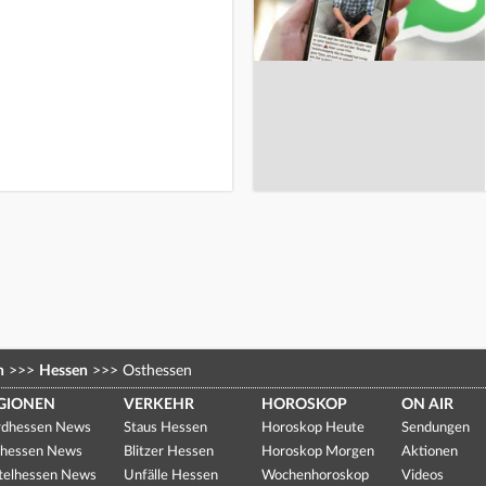
n
>>>
Hessen
>>>
Osthessen
GIONEN
VERKEHR
HOROSKOP
ON AIR
dhessen News
Staus Hessen
Horoskop Heute
Sendungen
hessen News
Blitzer Hessen
Horoskop Morgen
Aktionen
telhessen News
Unfälle Hessen
Wochenhoroskop
Videos