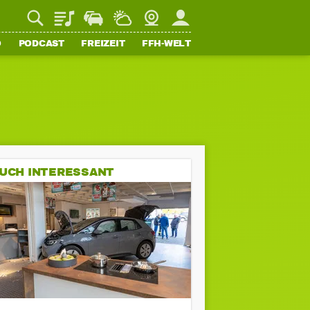
Playlist
Staupilot
Wetter
Webcam
Mein FFH
O
PODCAST
FREIZEIT
FFH-WELT
UCH INTERESSANT