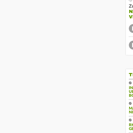
Z
N
V
T
I
U
B
M
I
R
G