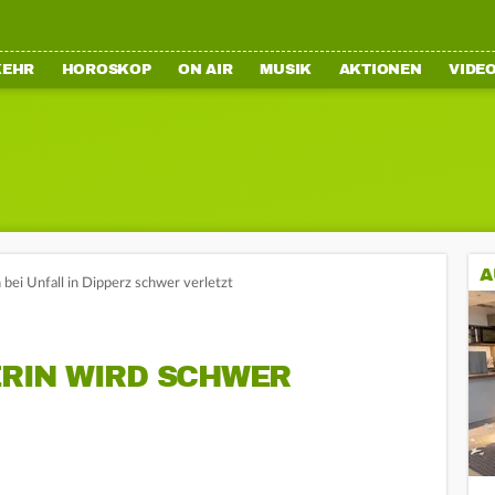
KEHR
HOROSKOP
ON AIR
MUSIK
AKTIONEN
VIDE
A
bei Unfall in Dipperz schwer verletzt
RIN WIRD SCHWER