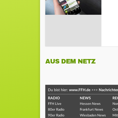
AUS DEM NETZ
Du bist hier:
www.FFH.de
>>>
Nachrichte
RADIO
NEWS
RE
FFH Live
Hessen News
Nor
80er Radio
Frankfurt News
Ost
90er Radio
Wiesbaden News
Mit