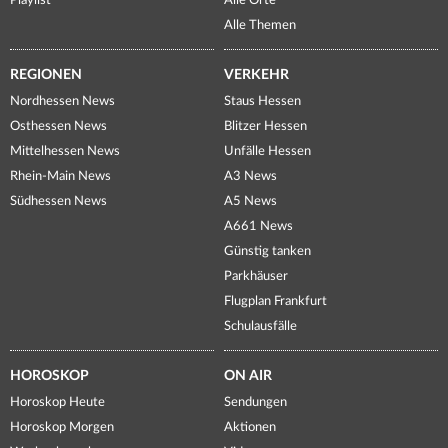
Playlist
Alle Orte
Alle Themen
REGIONEN
VERKEHR
Nordhessen News
Staus Hessen
Osthessen News
Blitzer Hessen
Mittelhessen News
Unfälle Hessen
Rhein-Main News
A3 News
Südhessen News
A5 News
A661 News
Günstig tanken
Parkhäuser
Flugplan Frankfurt
Schulausfälle
HOROSKOP
ON AIR
Horoskop Heute
Sendungen
Horoskop Morgen
Aktionen