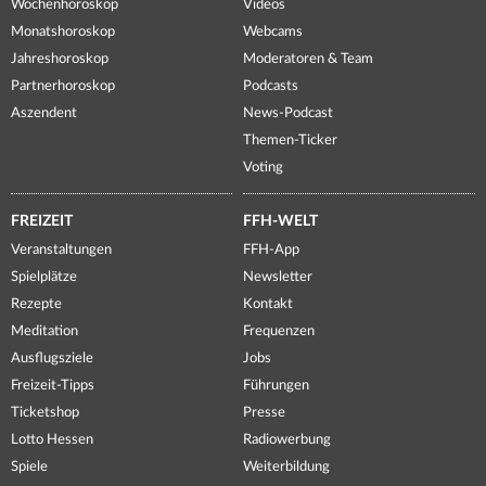
Wochenhoroskop
Videos
Monatshoroskop
Webcams
Jahreshoroskop
Moderatoren & Team
Partnerhoroskop
Podcasts
Aszendent
News-Podcast
Themen-Ticker
Voting
FREIZEIT
FFH-WELT
Veranstaltungen
FFH-App
Spielplätze
Newsletter
Rezepte
Kontakt
Meditation
Frequenzen
Ausflugsziele
Jobs
Freizeit-Tipps
Führungen
Ticketshop
Presse
Lotto Hessen
Radiowerbung
Spiele
Weiterbildung