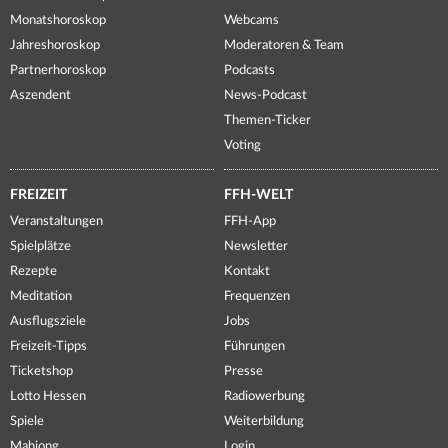
Monatshoroskop
Webcams
Jahreshoroskop
Moderatoren & Team
Partnerhoroskop
Podcasts
Aszendent
News-Podcast
Themen-Ticker
Voting
FREIZEIT
FFH-WELT
Veranstaltungen
FFH-App
Spielplätze
Newsletter
Rezepte
Kontakt
Meditation
Frequenzen
Ausflugsziele
Jobs
Freizeit-Tipps
Führungen
Ticketshop
Presse
Lotto Hessen
Radiowerbung
Spiele
Weiterbildung
Mahjong
Login