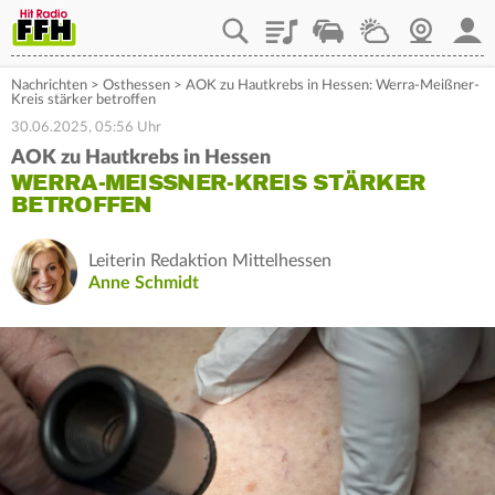
Playlist
Staupilot
Wetter
Webcam
Mein
Nachrichten
>
Osthessen
>
AOK zu Hautkrebs in Hessen: Werra-Meißner-
Kreis stärker betroffen
30.06.2025, 05:56 Uhr
AOK zu Hautkrebs in Hessen
WERRA-MEISSNER-KREIS STÄRKER B
ETROFFEN
Leiterin Redaktion Mittelhessen
Anne Schmidt