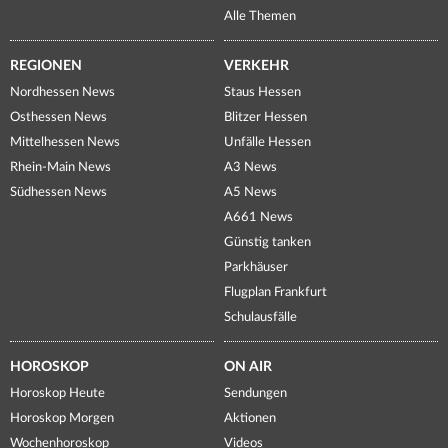
Alle Themen
REGIONEN
VERKEHR
Nordhessen News
Staus Hessen
Osthessen News
Blitzer Hessen
Mittelhessen News
Unfälle Hessen
Rhein-Main News
A3 News
Südhessen News
A5 News
A661 News
Günstig tanken
Parkhäuser
Flugplan Frankfurt
Schulausfälle
HOROSKOP
ON AIR
Horoskop Heute
Sendungen
Horoskop Morgen
Aktionen
Wochenhoroskop
Videos