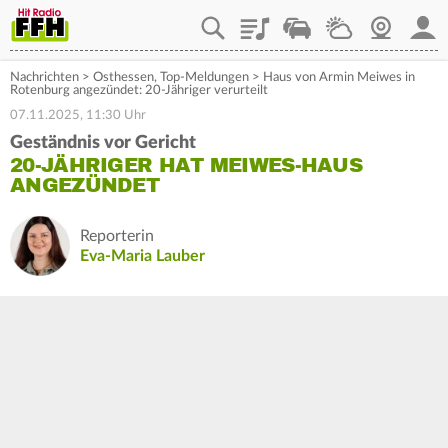
Playlist
Staupilot
Wetter
Webcam
Mein
Nachrichten
>
Osthessen
,
Top-Meldungen
>
Haus von Armin Meiwes in
Rotenburg angezündet: 20-Jähriger verurteilt
07.11.2025, 11:30 Uhr
Geständnis vor Gericht
20-JÄHRIGER HAT MEIWES-HAUS
ANGEZÜNDET
Reporterin
Eva-Maria Lauber