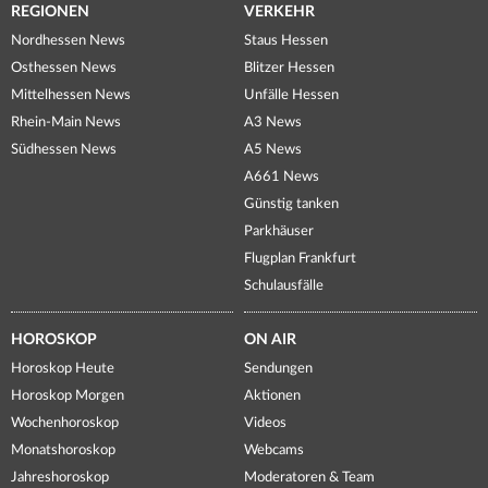
REGIONEN
VERKEHR
Nordhessen News
Staus Hessen
Osthessen News
Blitzer Hessen
Mittelhessen News
Unfälle Hessen
Rhein-Main News
A3 News
Südhessen News
A5 News
A661 News
Günstig tanken
Parkhäuser
Flugplan Frankfurt
Schulausfälle
HOROSKOP
ON AIR
Horoskop Heute
Sendungen
Horoskop Morgen
Aktionen
Wochenhoroskop
Videos
Monatshoroskop
Webcams
Jahreshoroskop
Moderatoren & Team