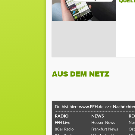
QUEL
AUS DEM NETZ
Du bist hier:
www.FFH.de
>>>
Nachrichte
RADIO
NEWS
RE
FFH Live
Hessen News
Nor
80er Radio
Frankfurt News
Ost