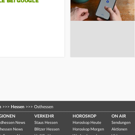
LE BEI GOOGLE
n
>>>
Hessen
>>>
Osthessen
GIONEN
VERKEHR
HOROSKOP
ON AIR
dhessen News
Staus Hessen
Horoskop Heute
Sendungen
hessen News
Blitzer Hessen
Horoskop Morgen
Aktionen