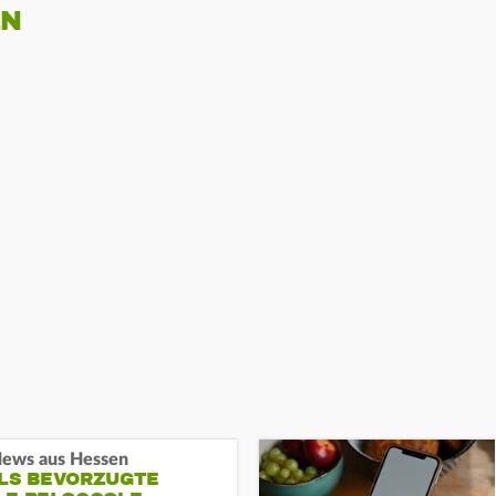
EN
ews aus Hessen
ALS BEVORZUGTE