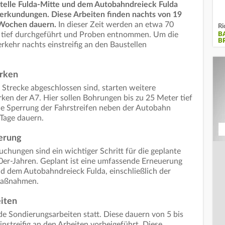
stelle Fulda-Mitte und dem Autobahndreieck Fulda
derkundungen. Diese Arbeiten finden nachts von 19
i Wochen dauern.
In dieser Zeit werden an etwa 70
Ri
r tief durchgeführt und Proben entnommen. Um die
B
B
rkehr nachts einstreifig an den Baustellen
rken
Strecke abgeschlossen sind, starten weitere
n der A7. Hier sollen Bohrungen bis zu 25 Meter tief
ne Sperrung der Fahrstreifen neben der Autobahn
Tage dauern.
uerung
hungen sind ein wichtiger Schritt für die geplante
er-Jahren. Geplant ist eine umfassende Erneuerung
d dem Autobahndreieck Fulda, einschließlich der
maßnahmen.
iten
nde Sondierungsarbeiten statt. Diese dauern von 5 bis
instreifig an den Arbeiten vorbeigeführt. Diese