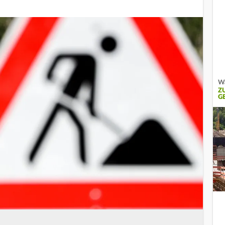
Wa
Z
G