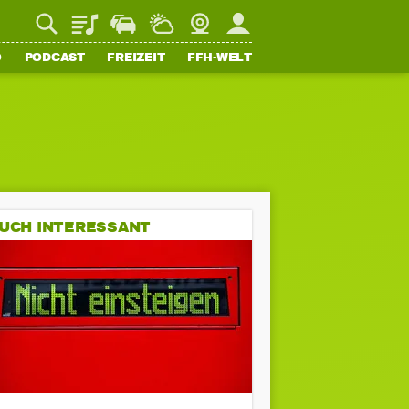
Playlist
Staupilot
Wetter
Webcam
Mein FFH
O
PODCAST
FREIZEIT
FFH-WELT
UCH INTERESSANT