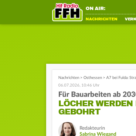
ON AIR:
NACHRICHTEN
VER
Nachrichten
>
Osthessen
>
A7 bei Fulda: St
06.07.2026, 10:46 Uhr
Für Bauarbeiten ab 20
LÖCHER WERDEN I
GEBOHRT
Redakteurin
Sabrina Wiegand