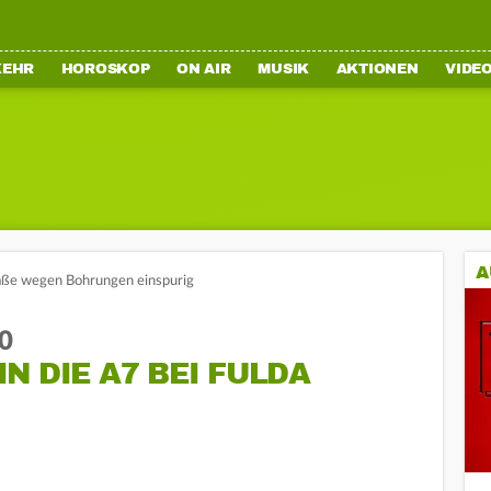
KEHR
HOROSKOP
ON AIR
MUSIK
AKTIONEN
VIDE
A
raße wegen Bohrungen einspurig
30
N DIE A7 BEI FULDA