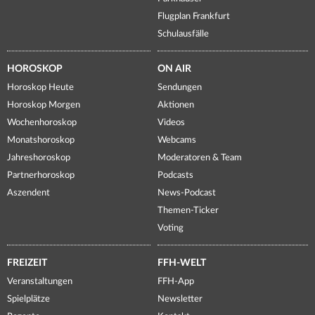
Flugplan Frankfurt
Schulausfälle
HOROSKOP
ON AIR
Horoskop Heute
Sendungen
Horoskop Morgen
Aktionen
Wochenhoroskop
Videos
Monatshoroskop
Webcams
Jahreshoroskop
Moderatoren & Team
Partnerhoroskop
Podcasts
Aszendent
News-Podcast
Themen-Ticker
Voting
FREIZEIT
FFH-WELT
Veranstaltungen
FFH-App
Spielplätze
Newsletter