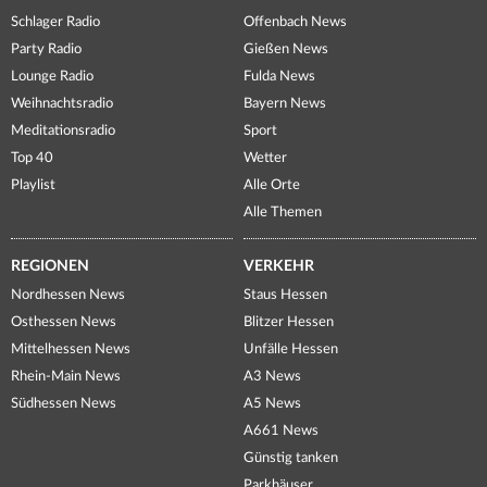
Schlager Radio
Offenbach News
Party Radio
Gießen News
Lounge Radio
Fulda News
Weihnachtsradio
Bayern News
Meditationsradio
Sport
Top 40
Wetter
Playlist
Alle Orte
Alle Themen
REGIONEN
VERKEHR
Nordhessen News
Staus Hessen
Osthessen News
Blitzer Hessen
Mittelhessen News
Unfälle Hessen
Rhein-Main News
A3 News
Südhessen News
A5 News
A661 News
Günstig tanken
Parkhäuser