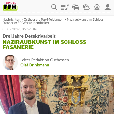
Playlist
Staupilot
Wetter
Webcam
Mein
Nachrichten
>
Osthessen
,
Top-Meldungen
>
Naziraubkunst im Schloss
Fasanerie: 30 Werke identifiziert
08.07.2026, 05:52 Uhr
Drei Jahre Detektivarbeit
NAZIRAUBKUNST IM SCHLOSS
FASANERIE
Leiter Redaktion Osthessen
Olaf Brinkmann