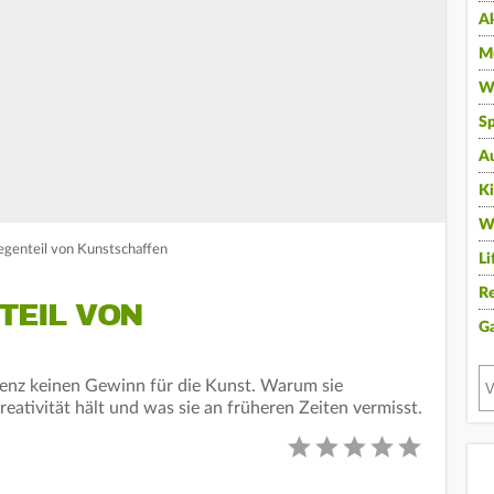
A
Mu
Wi
Sp
A
K
W
egenteil von Kunstschaffen
Li
Re
NTEIL VON
G
igenz keinen Gewinn für die Kunst. Warum sie
eativität hält und was sie an früheren Zeiten vermisst.