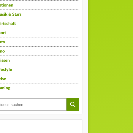
ktionen
sik & Stars
rtschaft
ort
uto
ino
issen
festyle
ise
aming