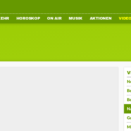
KEHR
HOROSKOP
ON AIR
MUSIK
AKTIONEN
VIDE
V
N
Be
B
N
G
M