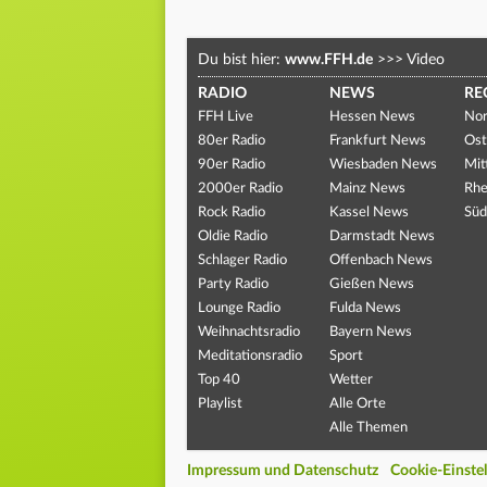
Du bist hier:
www.FFH.de
>>>
Video
RADIO
NEWS
RE
FFH Live
Hessen News
Nor
80er Radio
Frankfurt News
Ost
90er Radio
Wiesbaden News
Mit
2000er Radio
Mainz News
Rhe
Rock Radio
Kassel News
Süd
Oldie Radio
Darmstadt News
Schlager Radio
Offenbach News
Party Radio
Gießen News
Lounge Radio
Fulda News
Weihnachtsradio
Bayern News
Meditationsradio
Sport
Top 40
Wetter
Playlist
Alle Orte
Alle Themen
Impressum und Datenschutz
Cookie-Einste