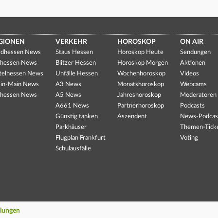
GIONEN
VERKEHR
HOROSKOP
ON AIR
dhessen News
Staus Hessen
Horoskop Heute
Sendungen
hessen News
Blitzer Hessen
Horoskop Morgen
Aktionen
telhessen News
Unfälle Hessen
Wochenhoroskop
Videos
in-Main News
A3 News
Monatshoroskop
Webcams
hessen News
A5 News
Jahreshoroskop
Moderatoren
A661 News
Partnerhoroskop
Podcasts
Günstig tanken
Aszendent
News-Podcas
Parkhäuser
Themen-Tick
Flugplan Frankfurt
Voting
Schulausfälle
llungen