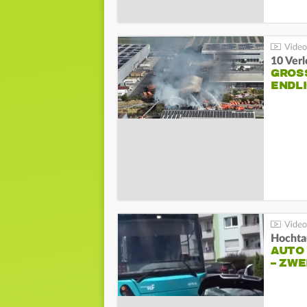
10 Ver
GROSS
NDLI
Hochta
AUTO
– ZW