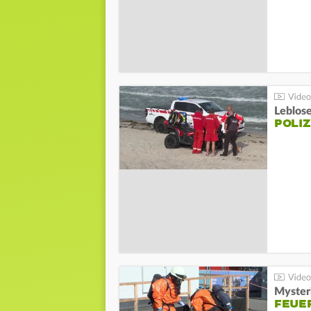
Leblos
POLIZ
Mysteri
FEUE