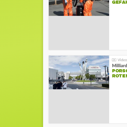
GEFA
Millia
PORSC
ROTE