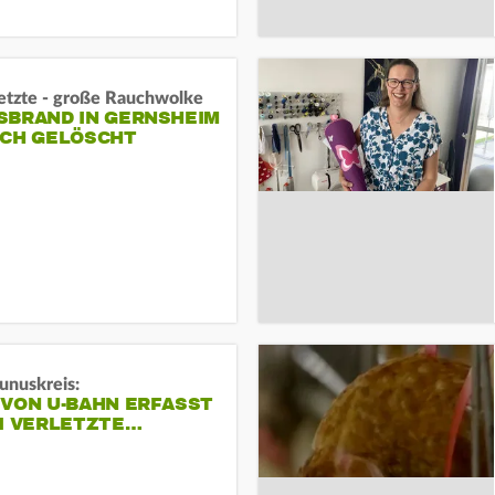
letzte - große Rauchwolke
BRAND IN GERNSHEIM E
CH GELÖSCHT
unuskreis:
 VON U-BAHN ERFASST
EI VERLETZTE…