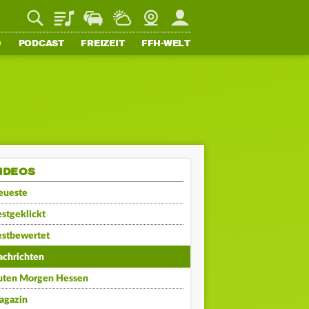
Playlist
Staupilot
Wetter
Webcam
Mein FFH
O
PODCAST
FREIZEIT
FFH-WELT
IDEOS
eueste
stgeklickt
estbewertet
achrichten
uten Morgen Hessen
agazin