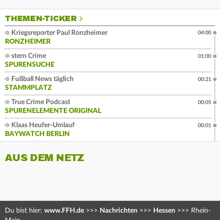
THEMEN-TICKER
Kriegsreporter Paul Ronzheimer
04:00
RONZHEIMER
stern Crime
01:00
SPURENSUCHE
Fußball News täglich
00:21
STAMMPLATZ
True Crime Podcast
00:05
SPURENELEMENTE ORIGINAL
Klaas Heufer-Umlauf
00:01
BAYWATCH BERLIN
AUS DEM NETZ
Du bist hier:
www.FFH.de
>>>
Nachrichten
>>>
Hessen
>>>
Rhein-