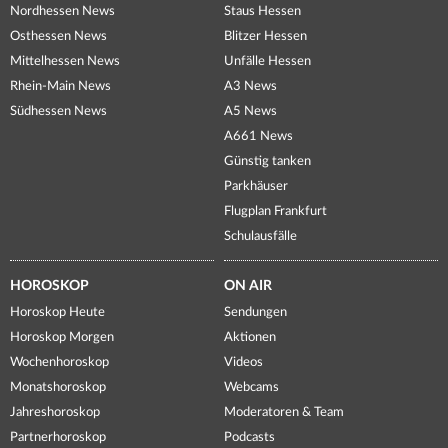
Nordhessen News
Staus Hessen
Osthessen News
Blitzer Hessen
Mittelhessen News
Unfälle Hessen
Rhein-Main News
A3 News
Südhessen News
A5 News
A661 News
Günstig tanken
Parkhäuser
Flugplan Frankfurt
Schulausfälle
HOROSKOP
ON AIR
Horoskop Heute
Sendungen
Horoskop Morgen
Aktionen
Wochenhoroskop
Videos
Monatshoroskop
Webcams
Jahreshoroskop
Moderatoren & Team
Partnerhoroskop
Podcasts