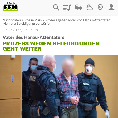
Playlist
Staupilot
Wetter
Webcam
Mein
Nachrichten
>
Rhein-Main
>
Prozess gegen Vater von Hanau-Attentäter:
Mehrere Beleidigungsvorwürfe
09.09.2022, 09:39 Uhr
Vater des Hanau-Attentäters
PROZESS WEGEN BELEIDIGUNGEN
GEHT WEITER