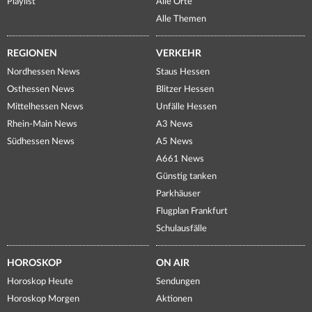
Playlist
Alle Orte
Alle Themen
REGIONEN
VERKEHR
Nordhessen News
Staus Hessen
Osthessen News
Blitzer Hessen
Mittelhessen News
Unfälle Hessen
Rhein-Main News
A3 News
Südhessen News
A5 News
A661 News
Günstig tanken
Parkhäuser
Flugplan Frankfurt
Schulausfälle
HOROSKOP
ON AIR
Horoskop Heute
Sendungen
Horoskop Morgen
Aktionen