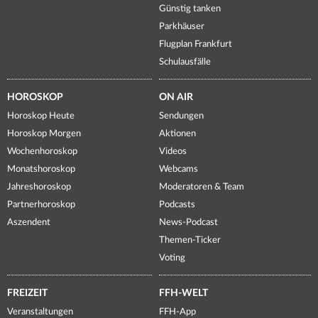
Günstig tanken
Parkhäuser
Flugplan Frankfurt
Schulausfälle
HOROSKOP
ON AIR
Horoskop Heute
Sendungen
Horoskop Morgen
Aktionen
Wochenhoroskop
Videos
Monatshoroskop
Webcams
Jahreshoroskop
Moderatoren & Team
Partnerhoroskop
Podcasts
Aszendent
News-Podcast
Themen-Ticker
Voting
FREIZEIT
FFH-WELT
Veranstaltungen
FFH-App