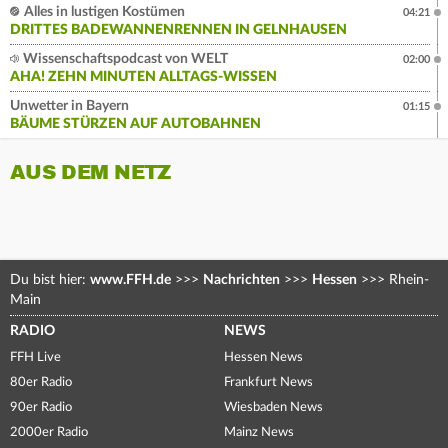
Alles in lustigen Kostümen
04:21
DRITTES BADEWANNENRENNEN IN GELNHAUSEN
Wissenschaftspodcast von WELT
02:00
AHA! ZEHN MINUTEN ALLTAGS-WISSEN
Unwetter in Bayern
01:15
BÄUME STÜRZEN AUF AUTOBAHNEN
AUS DEM NETZ
Du bist hier:
www.FFH.de
>>>
Nachrichten
>>>
Hessen
>>>
Rhein-
Main
RADIO
NEWS
FFH Live
Hessen News
80er Radio
Frankfurt News
90er Radio
Wiesbaden News
2000er Radio
Mainz News