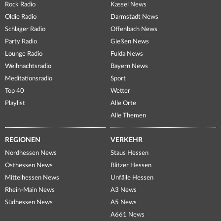
Rock Radio
Kassel News
Oldie Radio
Darmstadt News
Schlager Radio
Offenbach News
Party Radio
Gießen News
Lounge Radio
Fulda News
Weihnachtsradio
Bayern News
Meditationsradio
Sport
Top 40
Wetter
Playlist
Alle Orte
Alle Themen
REGIONEN
VERKEHR
Nordhessen News
Staus Hessen
Osthessen News
Blitzer Hessen
Mittelhessen News
Unfälle Hessen
Rhein-Main News
A3 News
Südhessen News
A5 News
A661 News