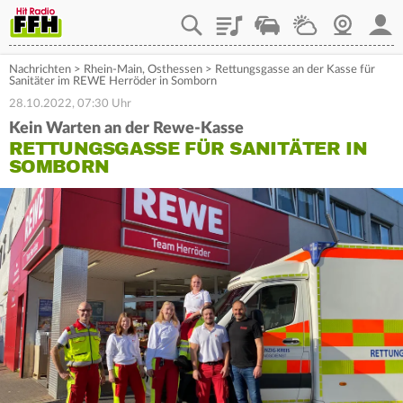
Playlist
Staupilot
Wetter
Webcam
Mein
Nachrichten
>
Rhein-Main
,
Osthessen
>
Rettungsgasse an der Kasse für
Sanitäter im REWE Herröder in Somborn
28.10.2022, 07:30 Uhr
Kein Warten an der Rewe-Kasse
RETTUNGSGASSE FÜR SANITÄTER IN
SOMBORN