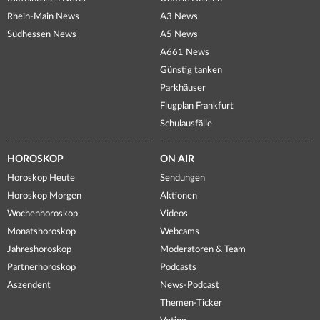
Rhein-Main News
A3 News
Südhessen News
A5 News
A661 News
Günstig tanken
Parkhäuser
Flugplan Frankfurt
Schulausfälle
HOROSKOP
ON AIR
Horoskop Heute
Sendungen
Horoskop Morgen
Aktionen
Wochenhoroskop
Videos
Monatshoroskop
Webcams
Jahreshoroskop
Moderatoren & Team
Partnerhoroskop
Podcasts
Aszendent
News-Podcast
Themen-Ticker