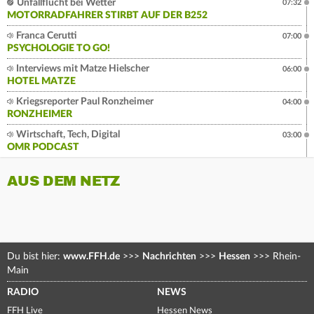
Unfallflucht bei Wetter
07:32
MOTORRADFAHRER STIRBT AUF DER B252
Franca Cerutti
07:00
PSYCHOLOGIE TO GO!
Interviews mit Matze Hielscher
06:00
HOTEL MATZE
Kriegsreporter Paul Ronzheimer
04:00
RONZHEIMER
Wirtschaft, Tech, Digital
03:00
OMR PODCAST
AUS DEM NETZ
Du bist hier:
www.FFH.de
>>>
Nachrichten
>>>
Hessen
>>>
Rhein-
Main
RADIO
NEWS
FFH Live
Hessen News