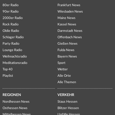
80er Radio
Frankfurt News
90er Radio
Wiesbaden News
2000er Radio
Mainz News
Rock Radio
Kassel News
Oldie Radio
Darmstadt News
Schlager Radio
Offenbach News
Party Radio
Gießen News
Lounge Radio
Fulda News
Weihnachtsradio
Bayern News
Meditationsradio
Sport
Top 40
Wetter
Playlist
Alle Orte
Alle Themen
REGIONEN
VERKEHR
Nordhessen News
Staus Hessen
Osthessen News
Blitzer Hessen
Mittelhessen News
Unfälle Hessen