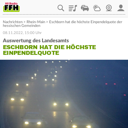
Playlist
Staupilot
Wetter
Webcam
Mein
Nachrichten
>
Rhein-Main
>
Eschborn hat die höchste Einpendelquote der
hessischen Gemeinden
08.11.2022, 15:00 Uhr
Auswertung des Landesamts
ESCHBORN HAT DIE HÖCHSTE
EINPENDELQUOTE