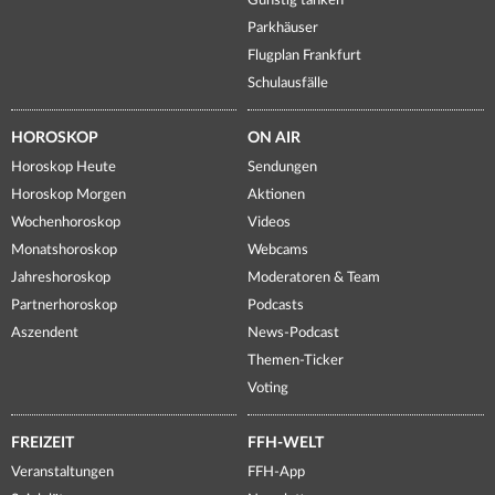
Günstig tanken
Parkhäuser
Flugplan Frankfurt
Schulausfälle
HOROSKOP
ON AIR
Horoskop Heute
Sendungen
Horoskop Morgen
Aktionen
Wochenhoroskop
Videos
Monatshoroskop
Webcams
Jahreshoroskop
Moderatoren & Team
Partnerhoroskop
Podcasts
Aszendent
News-Podcast
Themen-Ticker
Voting
FREIZEIT
FFH-WELT
Veranstaltungen
FFH-App