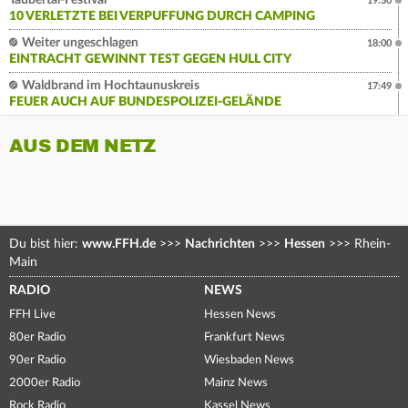
Taubertal-Festival
19:30
10 VERLETZTE BEI VERPUFFUNG DURCH CAMPING
Weiter ungeschlagen
18:00
EINTRACHT GEWINNT TEST GEGEN HULL CITY
Waldbrand im Hochtaunuskreis
17:49
FEUER AUCH AUF BUNDESPOLIZEI-GELÄNDE
AUS DEM NETZ
Du bist hier:
www.FFH.de
>>>
Nachrichten
>>>
Hessen
>>>
Rhein-
Main
RADIO
NEWS
FFH Live
Hessen News
80er Radio
Frankfurt News
90er Radio
Wiesbaden News
2000er Radio
Mainz News
Rock Radio
Kassel News