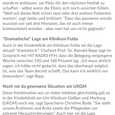
werde es entlassen, um Platz für den nächsten Notfall zu
schaffen - selbst wenn die Eltern sich noch unsicher fühlen.
"Weil auf dieses Bett schon zwei oder drei weitere Patienten
warten", sagt Jenke und kritisiert: "Dass das passieren würde,
wussten wir seit drei Monaten, das ist auch immer
kommuniziert worden - aber man hat uns nicht geglaubt."
"Dramatische" Lage am Klinikum Fulda
Auch in der Kinderklinik am Klinikum Fulda sei die Lage
aktuell "dramatisch": Chefarzt Prof. Dr. Rainald Repp sagt im
Gespräch mit HIT RADIO FFH, dass die Belegung vergangene
Woche zwischen 150 und 168 Prozent lag. „Ich muss ehrlich
sagen, ich hätte nicht gedacht, dass das überhaupt möglich
ist, was das Team derzeit schafft. Das kann ich wirklich nur
bewundern“, sagt Repp.
Noch nie da gewesene Situation am UKGM
Diese Kombination aus so vielen Infekten gleichzeitig gab es
in der Kinderklinik am Uni-Klinikum Gießen und Marburg
(UKGM) noch nie, sagt Sprecherin
Christine Bode.
"Sie stellt
unsere Ärztinnen und Ärzte sowie die Pflegenden vor
extreme Herausforderungen." Auch hier sei die Lage