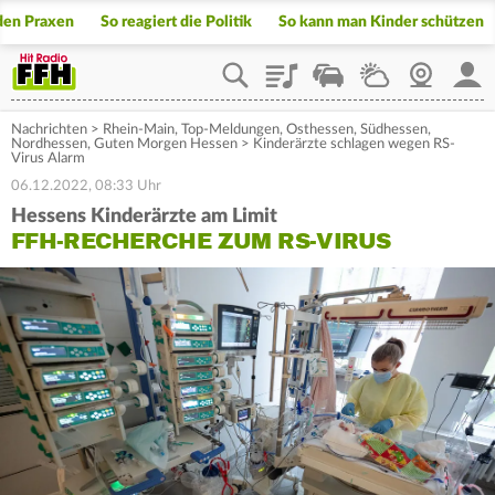
 den Praxen
So reagiert die Politik
So kann man Kinder schützen
Playlist
Staupilot
Wetter
Webcam
Mein
Nachrichten
>
Rhein-Main
,
Top-Meldungen
,
Osthessen
,
Südhessen
,
Nordhessen
,
Guten Morgen Hessen
>
Kinderärzte schlagen wegen RS-
Virus Alarm
06.12.2022, 08:33 Uhr
Hessens Kinderärzte am Limit
FFH-RECHERCHE ZUM RS-VIRUS