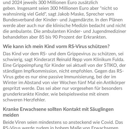
und 2024 jeweils 300 Millionen Euro zusätzlich
geben. Insgesamt seien 300 Millionen Euro aber "nicht so
wahnsinnig viel Geld", sagt Jakob Maske, Sprecher vom
Bundesverband der Kinder- und Jugendärzte. In den Plänen
werde aber auch nur die klinische Medizin bedacht und nicht
die ambulante. Die ambulanten Kinder- und Jugendmediziner
behandelten aber 85 bis 90 Prozent der Erkrankten.
Wie kann ich mein Kind vorm RS-Virus schützen?
Das Kind vor dem RS- und dem Grippevirus zu schützen, sei
schwierig, sagt Kinderarzt Reinald Repp vom Klinikum Fulda.
Eine Grippeimpfung für Kinder sei aktuell von der STIKO, der
ständigen Impfkommission, nicht empfohlen. Gegen das RS-
Virus gebe es nur eine passive Immunisierung, bei der im
Winter im Abstand von vier Wochen fünf Mal ein Antikörper
gespritzt werde. Das sei aber nur vorgesehen für besonders
grunderkrankte Kinder, wie beispielsweise mit einem
schweren Herzfehler.
Kranke Erwachsene sollten Kontakt mit Säuglingen
meiden
Beide Viren seien mindestens so ansteckend wie Covid. Das
RS-Virus werde zudem in hohem Maße von Erwachsenen