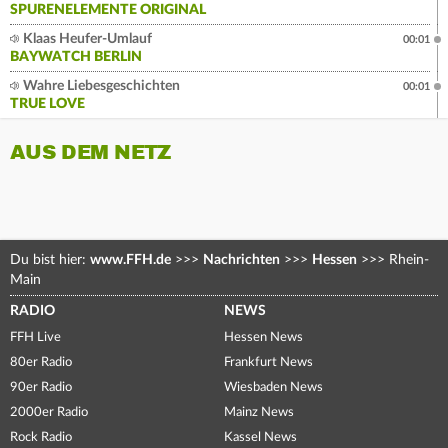
SPURENELEMENTE ORIGINAL
Klaas Heufer-Umlauf
00:01
BAYWATCH BERLIN
Wahre Liebesgeschichten
00:01
TRUE LOVE
AUS DEM NETZ
Du bist hier:
www.FFH.de
>>>
Nachrichten
>>>
Hessen
>>>
Rhein-
Main
RADIO
NEWS
FFH Live
Hessen News
80er Radio
Frankfurt News
90er Radio
Wiesbaden News
2000er Radio
Mainz News
Rock Radio
Kassel News