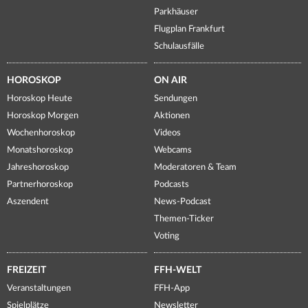
Parkhäuser
Flugplan Frankfurt
Schulausfälle
HOROSKOP
ON AIR
Horoskop Heute
Sendungen
Horoskop Morgen
Aktionen
Wochenhoroskop
Videos
Monatshoroskop
Webcams
Jahreshoroskop
Moderatoren & Team
Partnerhoroskop
Podcasts
Aszendent
News-Podcast
Themen-Ticker
Voting
FREIZEIT
FFH-WELT
Veranstaltungen
FFH-App
Spielplätze
Newsletter