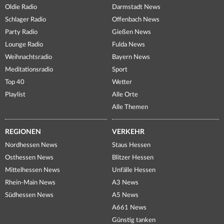
Oldie Radio
Darmstadt News
Schlager Radio
Offenbach News
Party Radio
Gießen News
Lounge Radio
Fulda News
Weihnachtsradio
Bayern News
Meditationsradio
Sport
Top 40
Wetter
Playlist
Alle Orte
Alle Themen
REGIONEN
VERKEHR
Nordhessen News
Staus Hessen
Osthessen News
Blitzer Hessen
Mittelhessen News
Unfälle Hessen
Rhein-Main News
A3 News
Südhessen News
A5 News
A661 News
Günstig tanken