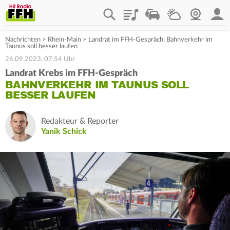
Playlist
Staupilot
Wetter
Webcam
Mein
Nachrichten
>
Rhein-Main
>
Landrat im FFH-Gespräch: Bahnverkehr im
Taunus soll besser laufen
26.09.2023, 07:54 Uhr
Landrat Krebs im FFH-Gespräch
BAHNVERKEHR IM TAUNUS SOLL
BESSER LAUFEN
Redakteur & Reporter
Yanik Schick