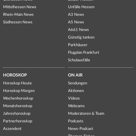
Mittelhessen News
Unfälle Hessen
Rhein-Main News
A3 News
Südhessen News
A5 News
A661 News
Günstig tanken
Parkhäuser
Flugplan Frankfurt
Schulausfälle
HOROSKOP
ON AIR
Horoskop Heute
Sendungen
Horoskop Morgen
Aktionen
Wochenhoroskop
Videos
Monatshoroskop
Webcams
Jahreshoroskop
Moderatoren & Team
Partnerhoroskop
Podcasts
Aszendent
News-Podcast