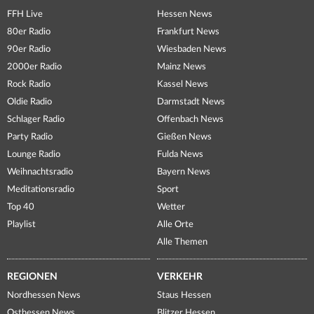
FFH Live
Hessen News
80er Radio
Frankfurt News
90er Radio
Wiesbaden News
2000er Radio
Mainz News
Rock Radio
Kassel News
Oldie Radio
Darmstadt News
Schlager Radio
Offenbach News
Party Radio
Gießen News
Lounge Radio
Fulda News
Weihnachtsradio
Bayern News
Meditationsradio
Sport
Top 40
Wetter
Playlist
Alle Orte
Alle Themen
REGIONEN
VERKEHR
Nordhessen News
Staus Hessen
Osthessen News
Blitzer Hessen