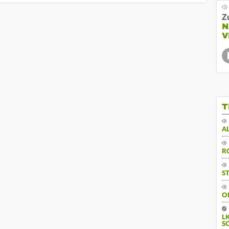
Z
N
V
T
A
R
S
O
L
S