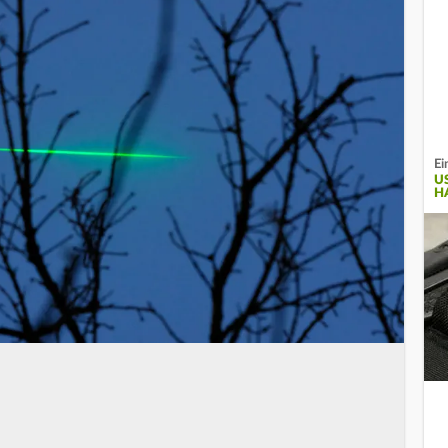
Ei
U
H