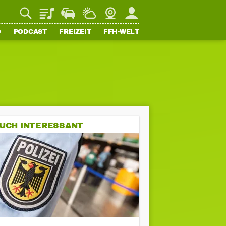
Playlist
Staupilot
Wetter
Webcam
Mein FFH
O
PODCAST
FREIZEIT
FFH-WELT
UCH INTERESSANT