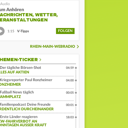
um Anhören
ACHRICHTEN, WETTER,
ERANSTALTUNGEN
FOLGEN
1:15
V-Tipps
RHEIN-MAIN-WEBRADIO
HEMEN-TICKER
Der tägliche Börsen-Shot
04:59
LLES AUF AKTIEN
Kriegsreporter Paul Ronzheimer
04:00
ONZHEIMER
Fußball News täglich
00:05
TAMMPLATZ
Familienpodcast Deine Freunde
00:01
RDENTLICH DURCHEINANDER
Erste Länder reagieren
18:03
KW-FAHRVERBOT AN
ONNTAGEN AUSSER KRAFT