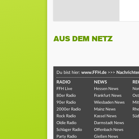
AUS DEM NETZ
Du bist hier:
www.FFH.de
>>>
Nachrichte
RADIO
NEWS
RE
FFH Live
Hessen News
Nor
80er Radio
Frankfurt News
Ost
90er Radio
Wiesbaden News
Mit
2000er Radio
Mainz News
Rhe
Rock Radio
Kassel News
Süd
Oldie Radio
Darmstadt News
Schlager Radio
Offenbach News
Party Radio
Gießen News