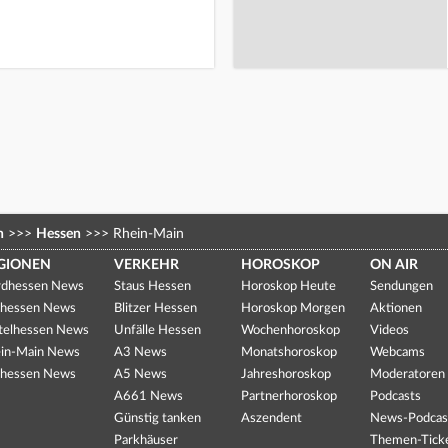
n
>>>
Hessen
>>>
Rhein-Main
GIONEN
VERKEHR
HOROSKOP
ON AIR
dhessen News
Staus Hessen
Horoskop Heute
Sendungen
hessen News
Blitzer Hessen
Horoskop Morgen
Aktionen
telhessen News
Unfälle Hessen
Wochenhoroskop
Videos
in-Main News
A3 News
Monatshoroskop
Webcams
hessen News
A5 News
Jahreshoroskop
Moderatoren
A661 News
Partnerhoroskop
Podcasts
Günstig tanken
Aszendent
News-Podcas
Parkhäuser
Themen-Tick