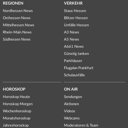
REGIONEN
VERKEHR
Nordhessen News
Staus Hessen
Osthessen News
Blitzer Hessen
Mittelhessen News
Unfälle Hessen
Rhein-Main News
A3 News
Südhessen News
A5 News
A661 News
Günstig tanken
Parkhäuser
Flugplan Frankfurt
Schulausfälle
HOROSKOP
ON AIR
Horoskop Heute
Sendungen
Horoskop Morgen
Aktionen
Wochenhoroskop
Videos
Monatshoroskop
Webcams
Jahreshoroskop
Moderatoren & Team