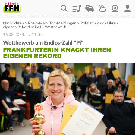
Playlist
Staupilot
Wetter
Webcam
Mein
Nachrichten
>
Rhein-Main
,
Top-Meldungen
>
Polizistin knackt ihren
eigenen Rekord beim Pi-Wettbewerb
16.03.2024, 17:11 Uhr
Wettbewerb um Endlos-Zahl "Pi"
FRANKFURTERIN KNACKT IHREN
EIGENEN REKORD