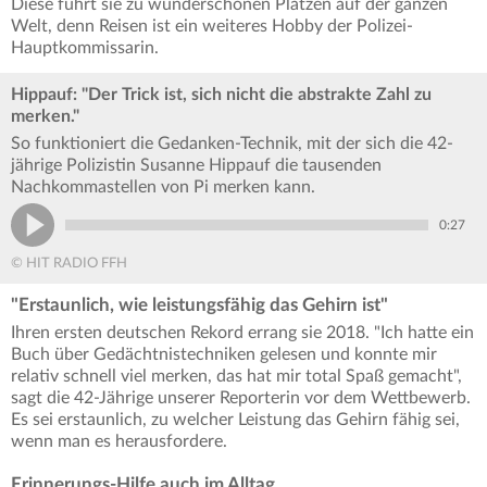
Diese führt sie zu wunderschönen Plätzen auf der ganzen
Welt, denn Reisen ist ein weiteres Hobby der Polizei-
Hauptkommissarin.
Hippauf: "Der Trick ist, sich nicht die abstrakte Zahl zu
merken."
So funktioniert die Gedanken-Technik, mit der sich die 42-
jährige Polizistin Susanne Hippauf die tausenden
Nachkommastellen von Pi merken kann.
0:27
© HIT RADIO FFH
"Erstaunlich, wie leistungsfähig das Gehirn ist"
Ihren ersten deutschen Rekord errang sie 2018. "Ich hatte ein
Buch über Gedächtnistechniken gelesen und konnte mir
relativ schnell viel merken, das hat mir total Spaß gemacht",
sagt die 42-Jährige unserer Reporterin vor dem Wettbewerb.
Es sei erstaunlich, zu welcher Leistung das Gehirn fähig sei,
wenn man es herausfordere.
Erinnerungs-Hilfe auch im Alltag