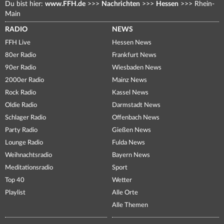
Du bist hier:
www.FFH.de
>>>
Nachrichten
>>>
Hessen
>>>
Rhein-
Main
RADIO
NEWS
FFH Live
Hessen News
80er Radio
Frankfurt News
90er Radio
Wiesbaden News
2000er Radio
Mainz News
Rock Radio
Kassel News
Oldie Radio
Darmstadt News
Schlager Radio
Offenbach News
Party Radio
Gießen News
Lounge Radio
Fulda News
Weihnachtsradio
Bayern News
Meditationsradio
Sport
Top 40
Wetter
Playlist
Alle Orte
Alle Themen