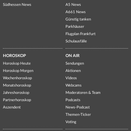
Südhessen News
A5 News
A661 News
Günstig tanken
Parkhäuser
Flugplan Frankfurt
Schulausfälle
HOROSKOP
ON AIR
Horoskop Heute
Sendungen
Horoskop Morgen
Aktionen
Wochenhoroskop
Videos
Monatshoroskop
Webcams
Jahreshoroskop
Moderatoren & Team
Partnerhoroskop
Podcasts
Aszendent
News-Podcast
Themen-Ticker
Voting