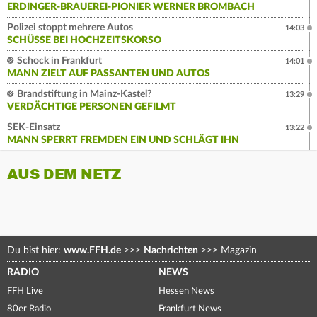
ERDINGER-BRAUEREI-PIONIER WERNER BROMBACH
Polizei stoppt mehrere Autos
14:03
SCHÜSSE BEI HOCHZEITSKORSO
Schock in Frankfurt
14:01
MANN ZIELT AUF PASSANTEN UND AUTOS
Brandstiftung in Mainz-Kastel?
13:29
VERDÄCHTIGE PERSONEN GEFILMT
SEK-Einsatz
13:22
MANN SPERRT FREMDEN EIN UND SCHLÄGT IHN
AUS DEM NETZ
Du bist hier:
www.FFH.de
>>>
Nachrichten
>>>
Magazin
RADIO
NEWS
FFH Live
Hessen News
80er Radio
Frankfurt News