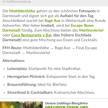
© VisitDarmstadt.de
Die
Mathildenhöhe
gehört zu den schönsten
Fotospots
in
Darmstadt und eignet sich gut als
Auftakt für den Tag
.
Anschließend wartet bei
Rage Axe
in Weiterstadt eine Runde
Axtwerfen. Wer lieber
knobelt
, wird bei
Escape Room
Darmstadt
fündig. Zum Abschluss bieten das
Martinsviertel
oder
Coco Restaurante y Bar
, (das frühere Enchilada
Darmstadt)
eine gute Mischung aus Essen und Cocktails.
FFH-Route:
Mathildenhöhe → Rage Axe → Final Escape
Darmstadt → Martinsviertel
Alternativen:
Luisenplatz:
Startpunkt für eine Stadtrallye.
Herrngarten-Picknick:
Entspannter Start in den Tag.
Brauereiführung:
Ideal für Bierfans.
Streetfood & Cocktailbars:
Kulinarischer Abschluss.
Unsere Lieblings-Biergärten
DRAUSSEN ESSEN UND T