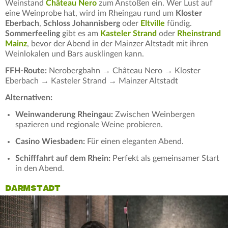
Weinstand
Château Nero
zum Anstoßen ein. Wer Lust auf
eine Weinprobe hat, wird im Rheingau rund um
Kloster
Eberbach
,
Schloss Johannisberg
oder
Eltville
fündig.
Sommerfeeling
gibt es am
Kasteler Strand
oder
Rheinstrand
Mainz
, bevor der Abend in der Mainzer Altstadt mit ihren
Weinlokalen und Bars ausklingen kann.
FFH-Route:
Nerobergbahn → Château Nero → Kloster
Eberbach → Kasteler Strand → Mainzer Altstadt
Alternativen:
Weinwanderung Rheingau:
Zwischen Weinbergen
spazieren und regionale Weine probieren.
Casino Wiesbaden:
Für einen eleganten Abend.
Schifffahrt auf dem Rhein:
Perfekt als gemeinsamer Start
in den Abend.
DARMSTADT