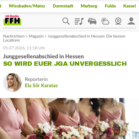
t
Wiesbaden/Mainz
Darmstadt
Marburg
Fulda
Kassel
Playlist
Staupilot
Wetter
Webcam
Mein
Nachrichten
>
Magazin
>
Junggesellenabschied in Hessen: Die besten
Locations
05.07.2026, 11:18 Uhr
Junggesellenabschied in Hessen
SO WIRD EUER JGA UNVERGESSLICH
Reporterin
Ela Siir Karatas