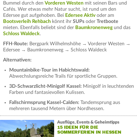
Bummel durch den
Vorderen Westen
mit seinen Bars und
Cafés. Wer etwas mehr Natur sucht, ist rund um den
Edersee gut aufgehoben. Bei
Edersee Aktiv
oder am
Bootsverleih Rehbach
könnt ihr
SUPs
oder
Tretboote
mieten. Ebenfalls beliebt sind der
Baumkronenweg
und das
Schloss Waldeck
.
FFH-Route:
Bergpark Wilhelmshöhe → Vorderer Westen →
Edersee → Baumkronenweg → Schloss Waldeck
Alternativen:
Mountainbike-Tour im Habichtswald:
Abwechslungsreiche Trails für sportliche Gruppen.
3D-Schwarzlicht-Minigolf Kassel:
Minigolf in leuchtenden
Farben und fantasievollen Kulissen.
Fallschirmsprung Kassel-Calden:
Tandemsprung aus
mehreren tausend Metern über Nordhessen.
Ausflüge, Events & Geheimtipps
15 IDEEN FÜR DIE
SOMMERFERIEN IN HESSEN