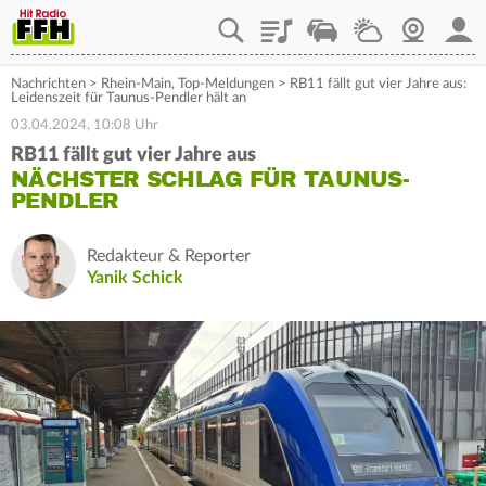
Playlist
Staupilot
Wetter
Webcam
Mein
Nachrichten
>
Rhein-Main
,
Top-Meldungen
>
RB11 fällt gut vier Jahre aus:
Leidenszeit für Taunus-Pendler hält an
03.04.2024, 10:08 Uhr
RB11 fällt gut vier Jahre aus
NÄCHSTER SCHLAG FÜR TAUNUS-
PENDLER
Redakteur & Reporter
Yanik Schick