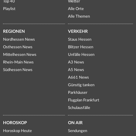
Top 40
Wetter
Playlist
Alle Orte
Alle Themen
REGIONEN
VERKEHR
Nordhessen News
Staus Hessen
Osthessen News
Blitzer Hessen
Mittelhessen News
Unfälle Hessen
Rhein-Main News
A3 News
Südhessen News
A5 News
A661 News
Günstig tanken
Parkhäuser
Flugplan Frankfurt
Schulausfälle
HOROSKOP
ON AIR
Horoskop Heute
Sendungen