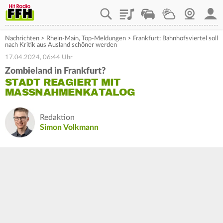
Playlist
Staupilot
Wetter
Webcam
Mein
Nachrichten
>
Rhein-Main
,
Top-Meldungen
>
Frankfurt: Bahnhofsviertel soll
nach Kritik aus Ausland schöner werden
17.04.2024, 06:44 Uhr
Zombieland in Frankfurt?
STADT REAGIERT MIT
MASSNAHMENKATALOG
Redaktion
Simon Volkmann