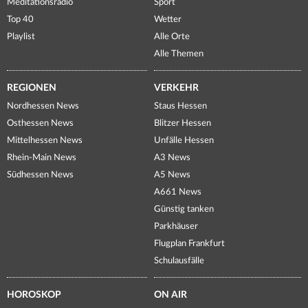
Meditationsradio
Sport
Top 40
Wetter
Playlist
Alle Orte
Alle Themen
REGIONEN
VERKEHR
Nordhessen News
Staus Hessen
Osthessen News
Blitzer Hessen
Mittelhessen News
Unfälle Hessen
Rhein-Main News
A3 News
Südhessen News
A5 News
A661 News
Günstig tanken
Parkhäuser
Flugplan Frankfurt
Schulausfälle
HOROSKOP
ON AIR