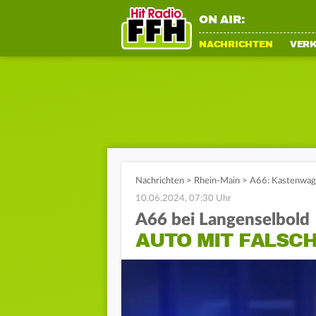
ON AIR:
NACHRICHTEN
VER
Nachrichten
>
Rhein-Main
>
A66: Kastenwage
10.06.2024, 07:30 Uhr
A66 bei Langenselbold
AUTO MIT FALSC