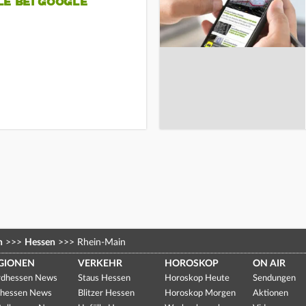
LE BEI GOOGLE
n
>>>
Hessen
>>>
Rhein-Main
GIONEN
VERKEHR
HOROSKOP
ON AIR
dhessen News
Staus Hessen
Horoskop Heute
Sendungen
hessen News
Blitzer Hessen
Horoskop Morgen
Aktionen