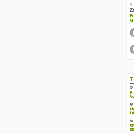
Z
N
V
T
R
G
N
D
S
SE