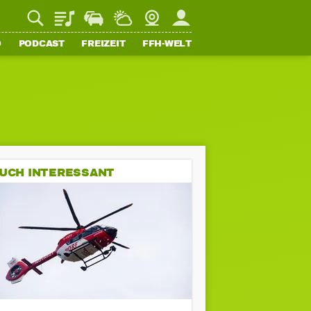
Playlist
Staupilot
Wetter
Webcam
Mein FFH
O
PODCAST
FREIZEIT
FFH-WELT
UCH INTERESSANT