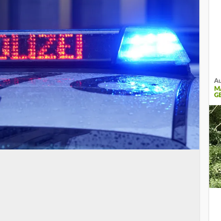
Au
M
G