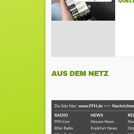
QUEL
AUS DEM NETZ
Du bist hier:
www.FFH.de
>>>
Nachrichte
RADIO
NEWS
RE
FFH Live
Hessen News
Nor
80er Radio
Frankfurt News
Ost