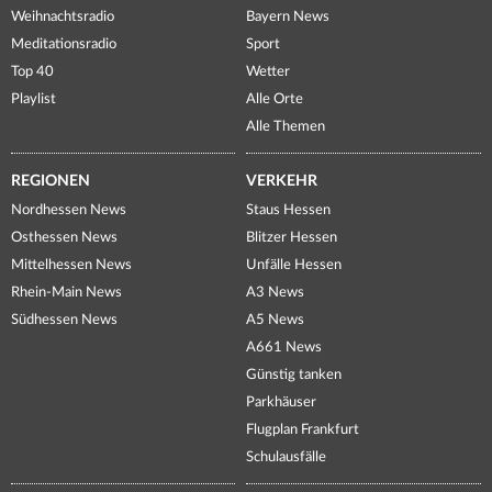
Weihnachtsradio
Bayern News
Meditationsradio
Sport
Top 40
Wetter
Playlist
Alle Orte
Alle Themen
REGIONEN
VERKEHR
Nordhessen News
Staus Hessen
Osthessen News
Blitzer Hessen
Mittelhessen News
Unfälle Hessen
Rhein-Main News
A3 News
Südhessen News
A5 News
A661 News
Günstig tanken
Parkhäuser
Flugplan Frankfurt
Schulausfälle