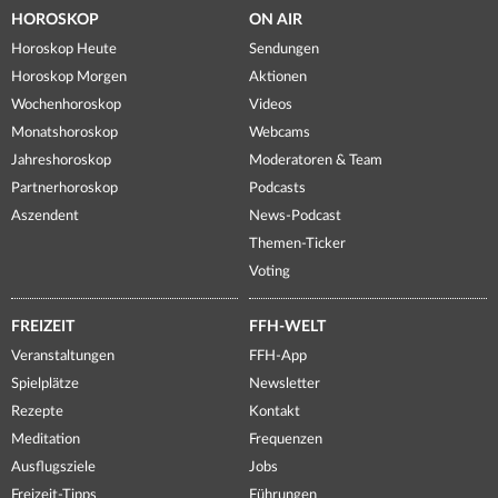
HOROSKOP
ON AIR
Horoskop Heute
Sendungen
Horoskop Morgen
Aktionen
Wochenhoroskop
Videos
Monatshoroskop
Webcams
Jahreshoroskop
Moderatoren & Team
Partnerhoroskop
Podcasts
Aszendent
News-Podcast
Themen-Ticker
Voting
FREIZEIT
FFH-WELT
Veranstaltungen
FFH-App
Spielplätze
Newsletter
Rezepte
Kontakt
Meditation
Frequenzen
Ausflugsziele
Jobs
Freizeit-Tipps
Führungen