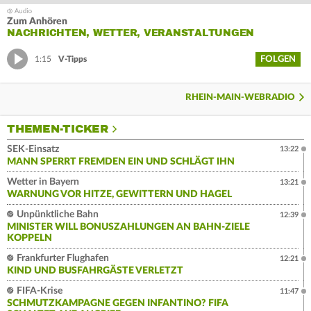
Zum Anhören
NACHRICHTEN, WETTER, VERANSTALTUNGEN
FOLGEN
1:15
V-Tipps
RHEIN-MAIN-WEBRADIO
THEMEN-TICKER
SEK-Einsatz
13:22
MANN SPERRT FREMDEN EIN UND SCHLÄGT IHN
Wetter in Bayern
13:21
WARNUNG VOR HITZE, GEWITTERN UND HAGEL
Unpünktliche Bahn
12:39
MINISTER WILL BONUSZAHLUNGEN AN BAHN-ZIELE
KOPPELN
Frankfurter Flughafen
12:21
KIND UND BUSFAHRGÄSTE VERLETZT
FIFA-Krise
11:47
SCHMUTZKAMPAGNE GEGEN INFANTINO? FIFA