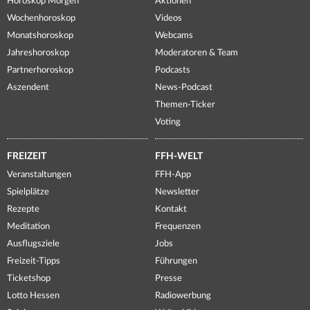
Horoskop Morgen
Aktionen
Wochenhoroskop
Videos
Monatshoroskop
Webcams
Jahreshoroskop
Moderatoren & Team
Partnerhoroskop
Podcasts
Aszendent
News-Podcast
Themen-Ticker
Voting
FREIZEIT
FFH-WELT
Veranstaltungen
FFH-App
Spielplätze
Newsletter
Rezepte
Kontakt
Meditation
Frequenzen
Ausflugsziele
Jobs
Freizeit-Tipps
Führungen
Ticketshop
Presse
Lotto Hessen
Radiowerbung