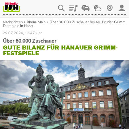
Playlist
Staupilot
Wetter
Webcam
Mein
Nachrichten
>
Rhein-Main
>
Über 80.000 Zuschauer bei 40. Brüder Grimm
Festspiele in Hanau
29.07.2024, 12:47 Uhr
Über 80.000 Zuschauer
GUTE BILANZ FÜR HANAUER GRIMM-
FESTSPIELE