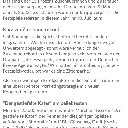
Das sind über 15 Prozent Zuschauerinnen und Zuschauer
mehr als im vergangenen Jahr. Der Rekord von 2006 mit
damals 82.231 Zuschauern wurde nur knapp verpasst. Die
Festspiele feierten in diesem Jahr ihr 40. Jubiläum.
Kurz vor Zuschauerrekord
Seit Sonntag ist die Spielzeit offiziell beendet. In den
insgesamt elf Wochen wurden drei Vorstellungen wegen
Unwetters abgesagt - sonst wäre vermutlich der
Zuschauerrekord in diesem Jahr geknackt worden, wie der
Dramaturg der Festspiele, Jeroen Coppens, der Deutschen
Presse-Agentur sagte. "Wir hatten nicht unbedingt Super-
Festspielwetter, oft war es eine Zitterpartie."
Als einen wichtigen Erfolgsfaktor in diesem Jahr nannte er
eine überarbeitete Marketingstrategie mit neuen
Kooperationspartnern.
"Der gestiefelte Kater" am beliebtesten
Mit über 25.000 Besuchern war der Märchenklassiker "Der
gestiefelte Kater" der Renner der diesjährigen Spielzeit,
gefolgt von "Sterntaler" und "Die Gänsemagd" mit jeweils
über 22.000 Besuchern. Zum Shakespeare-Stück "Romeo