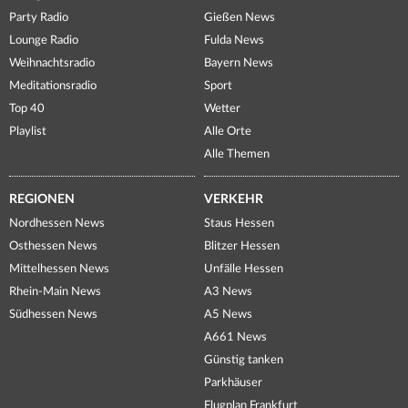
Party Radio
Gießen News
Lounge Radio
Fulda News
Weihnachtsradio
Bayern News
Meditationsradio
Sport
Top 40
Wetter
Playlist
Alle Orte
Alle Themen
REGIONEN
VERKEHR
Nordhessen News
Staus Hessen
Osthessen News
Blitzer Hessen
Mittelhessen News
Unfälle Hessen
Rhein-Main News
A3 News
Südhessen News
A5 News
A661 News
Günstig tanken
Parkhäuser
Flugplan Frankfurt