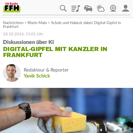
Playlist
Staupilot
Wetter
Webcam
Mein
Nachrichten
>
Rhein-Main
>
Scholz und Habeck dabei: Digital-Gipfel in
Frankfurt
18.10.2024, 15:01 Uhr
Diskussionen über KI
DIGITAL-GIPFEL MIT KANZLER IN
FRANKFURT
Redakteur & Reporter
Yanik Schick