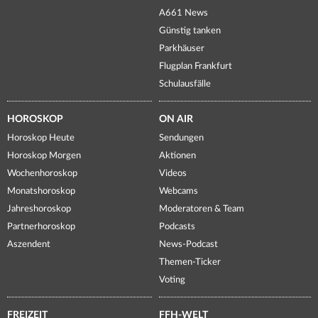
A661 News
Günstig tanken
Parkhäuser
Flugplan Frankfurt
Schulausfälle
HOROSKOP
ON AIR
Horoskop Heute
Sendungen
Horoskop Morgen
Aktionen
Wochenhoroskop
Videos
Monatshoroskop
Webcams
Jahreshoroskop
Moderatoren & Team
Partnerhoroskop
Podcasts
Aszendent
News-Podcast
Themen-Ticker
Voting
FREIZEIT
FFH-WELT