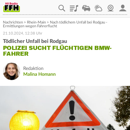
Playlist
Staupilot
Wetter
Webcam
Mein
Nachrichten
>
Rhein-Main
>
Nach tödlichem Unfall bei Rodgau -
Ermittlungen wegen Fahrerflucht
21.10.2024, 12:38 Uhr
Tödlicher Unfall bei Rodgau
POLIZEI SUCHT FLÜCHTIGEN BMW-
FAHRER
Redaktion
Malina Homann