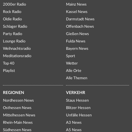
2000er Radio
Mainz News
Rock Radio
Kassel News
Oldie Radio
Darmstadt News
Schlager Radio
Offenbach News
Party Radio
Gießen News
Lounge Radio
Fulda News
Weihnachtsradio
Bayern News
Meditationsradio
Sport
Top 40
Wetter
Playlist
Alle Orte
Alle Themen
REGIONEN
VERKEHR
Nordhessen News
Staus Hessen
Osthessen News
Blitzer Hessen
Mittelhessen News
Unfälle Hessen
Rhein-Main News
A3 News
Südhessen News
A5 News