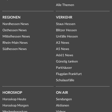
Alle Themen
REGIONEN
VERKEHR
Nordhessen News
Staus Hessen
Osthessen News
Blitzer Hessen
Mittelhessen News
Unfälle Hessen
Rhein-Main News
A3 News
Südhessen News
A5 News
A661 News
Günstig tanken
Parkhäuser
Flugplan Frankfurt
Schulausfälle
HOROSKOP
ON AIR
Horoskop Heute
Sendungen
Horoskop Morgen
Aktionen
Wochenhoroskop
Videos