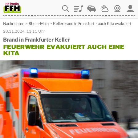
Playlist
Staupilot
Wetter
Webcam
Mein
Nachrichten
>
Rhein-Main
>
Kellerbrand in Frankfurt - auch Kita evakuiert
20.11.2024, 11:11 Uhr
Brand in Frankfurter Keller
FEUERWEHR EVAKUIERT AUCH EINE
KITA