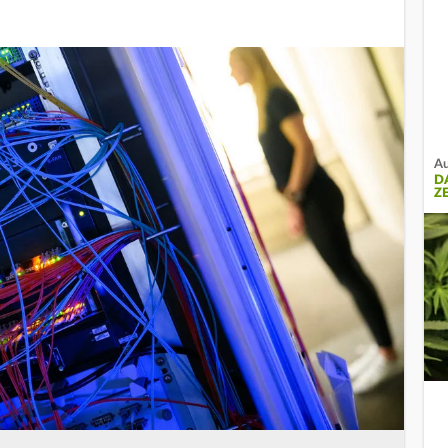
Au
D
Z