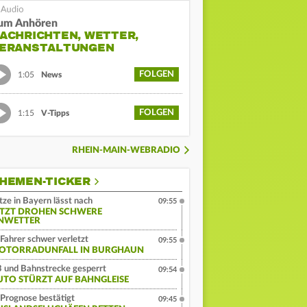
um Anhören
ACHRICHTEN, WETTER,
ERANSTALTUNGEN
FOLGEN
1:05
News
FOLGEN
1:15
V-Tipps
RHEIN-MAIN-WEBRADIO
HEMEN-TICKER
tze in Bayern lässt nach
09:55
ETZT DROHEN SCHWERE
NWETTER
Fahrer schwer verletzt
09:55
OTORRADUNFALL IN BURGHAUN
 und Bahnstrecke gesperrt
09:54
UTO STÜRZT AUF BAHNGLEISE
Prognose bestätigt
09:45