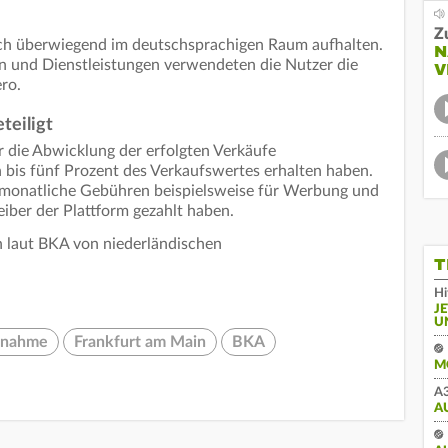
Z
ich überwiegend im deutschsprachigen Raum aufhalten.
N
en und Dienstleistungen verwendeten die Nutzer die
V
ro.
teiligt
ür die Abwicklung der erfolgten Verkäufe
 bis fünf Prozent des Verkaufswertes erhalten haben.
r monatliche Gebühren beispielsweise für Werbung und
eiber der Plattform gezahlt haben.
n laut BKA von niederländischen
T
Hi
J
U
tnahme
Frankfurt am Main
BKA
M
A3
A