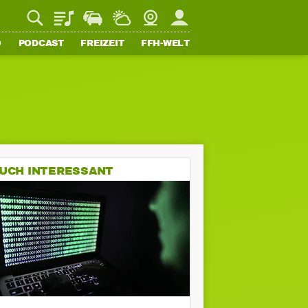
Playlist
Staupilot
Wetter
Webcam
Mein FFH
O
PODCAST
FREIZEIT
FFH-WELT
UCH INTERESSANT