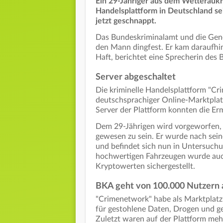
Ein 29-Jähriger aus dem Wetteraukre
Handelsplattform in Deutschland se
jetzt geschnappt.
Das Bundeskriminalamt und die Gen
den Mann dingfest. Er kam daraufhin 
Haft, berichtet eine Sprecherin de
Server abgeschaltet
Die kriminelle Handelsplattform "Cr
deutschsprachiger Online-Marktplatz
Server der Plattform konnten die Erm
Dem 29-Jährigen wird vorgeworfen, v
gewesen zu sein. Er wurde nach sei
und befindet sich nun in Untersuch
hochwertigen Fahrzeugen wurde auch
Kryptowerten sichergestellt.
BKA geht von 100.000 Nutzern 
"Crimenetwork" habe als Marktplatz 
für gestohlene Daten, Drogen und gef
Zuletzt waren auf der Plattform meh