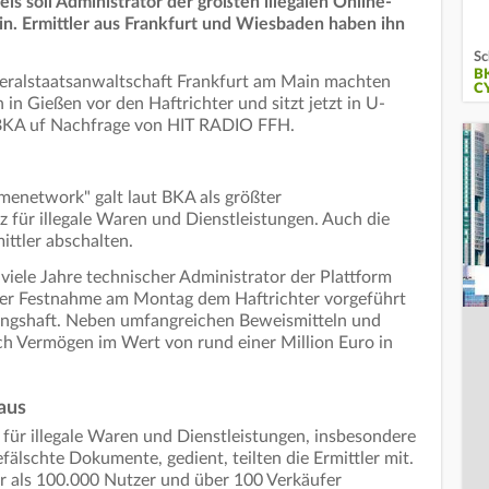
is soll Administrator der größten illegalen Online-
in. Ermittler aus Frankfurt und Wiesbaden haben ihn
Sc
B
eralstaatsanwaltschaft Frankfurt am Main machten
C
in Gießen vor den Haftrichter und sitzt jetzt in U-
s BKA uf Nachfrage von HIT RADIO FFH.
imenetwork" galt laut BKA als größter
 für illegale Waren und Dienstleistungen. Auch die
ittler abschalten.
iele Jahre technischer Administrator der Plattform
ner Festnahme am Montag dem Haftrichter vorgeführt
ungshaft. Neben umfangreichen Beweismitteln und
 Vermögen im Wert von rund einer Million Euro in
aus
für illegale Waren und Dienstleistungen, insbesondere
älschte Dokumente, gedient, teilten die Ermittler mit.
r als 100.000 Nutzer und über 100 Verkäufer