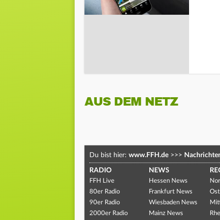
AUS DEM NETZ
Du bist hier:
www.FFH.de
>>>
Nachrichte
RADIO
NEWS
RE
FFH Live
Hessen News
Nor
80er Radio
Frankfurt News
Ost
90er Radio
Wiesbaden News
Mit
2000er Radio
Mainz News
Rhe