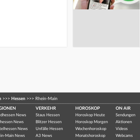
n
>>>
Hessen
>>>
Rhein-Main
GIONEN
VERKEHR
HOROSKOP
ON AIR
dhessen News
Staus Hessen
Horoskop Heute
Sendungen
hessen News
Blitzer Hessen
Horoskop Morgen
Aktionen
telhessen News
Unfälle Hessen
Wochenhoroskop
Videos
in-Main News
A3 News
Monatshoroskop
Webcams