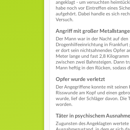
angeklagt - um versuchten heimtück
habe noch vor Eintreffen eines Sic
aufgehört. Dabei handle es sich rec
Versuch.
Angriff mit großer Metallstange
Der Mann war in der Nacht auf den
Drogenhilfeeinrichtung in Frankfur
er dort sein nichtsahnendes Opfer a
Meter lange und fast 2,8 Kilogramm
zwischen zwei Bahnsteigen. Dann tra
Mann heftig in den Rücken, sodass di
Opfer wurde verletzt
Der Angegriffene konnte mit seinen H
Risswunde am Kopf und einen gebro
wurde, lief der Schläger davon. Di
worden.
Täter in psychischem Ausnahm
Zugunsten des Angeklagten wertete 
Ausnahmezustand, in dem er sich d