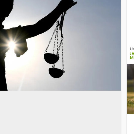
Ur
J
M