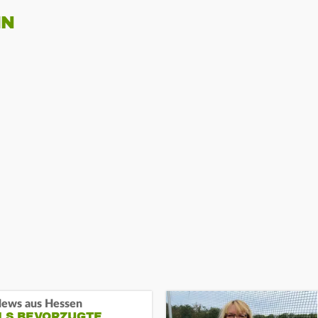
IN
ews aus Hessen
ALS BEVORZUGTE