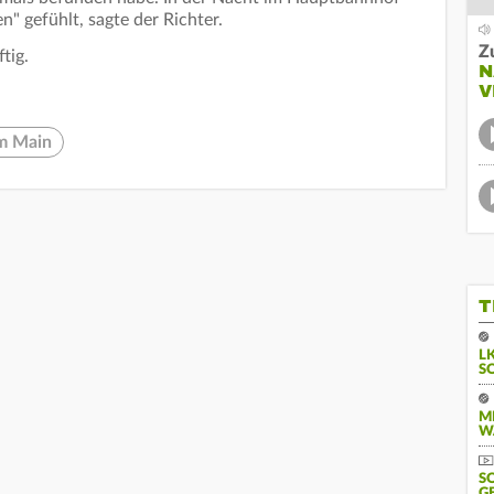
" gefühlt, sagte der Richter.
Z
tig.
N
V
am Main
T
L
S
M
W
S
G