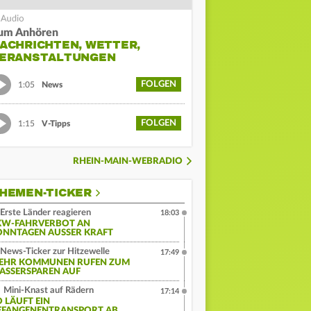
um Anhören
ACHRICHTEN, WETTER,
ERANSTALTUNGEN
FOLGEN
1:05
News
FOLGEN
1:15
V-Tipps
RHEIN-MAIN-WEBRADIO
HEMEN-TICKER
Erste Länder reagieren
18:03
KW-FAHRVERBOT AN
ONNTAGEN AUSSER KRAFT
News-Ticker zur Hitzewelle
17:49
EHR KOMMUNEN RUFEN ZUM
ASSERSPAREN AUF
Mini-Knast auf Rädern
17:14
O LÄUFT EIN
EFANGENENTRANSPORT AB