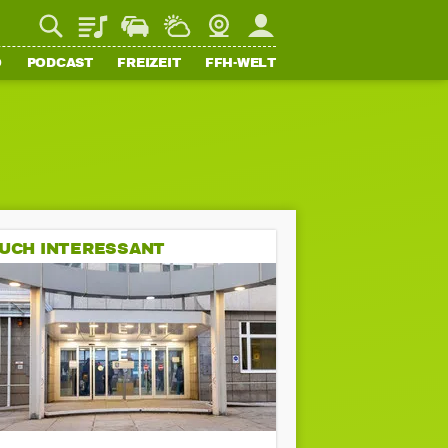
Playlist
Staupilot
Wetter
Webcam
Mein FFH
O
PODCAST
FREIZEIT
FFH-WELT
UCH INTERESSANT