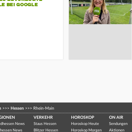
LE BEI GOOGLE
n
>>>
Hessen
>>>
Rhein-Main
GIONEN
VERKEHR
HOROSKOP
ON AIR
dhessen News
Staus Hessen
Horoskop Heute
Sendungen
hessen News
Blitzer Hessen
Horoskop Morgen
Aktionen