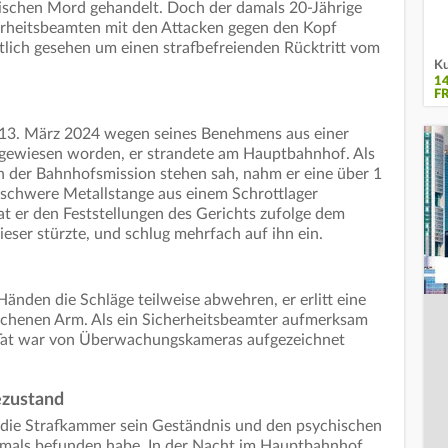
ischen Mord gehandelt. Doch der damals 20-Jährige
herheitsbeamten mit den Attacken gegen den Kopf
htlich gesehen um einen strafbefreienden Rücktritt vom
Ku
1
F
 13. März 2024 wegen seines Benehmens aus einer
t gewiesen worden, er strandete am Hauptbahnhof. Als
n der Bahnhofsmission stehen sah, nahm er eine über 1
 schwere Metallstange aus einem Schrottlager
t er den Feststellungen des Gerichts zufolge dem
eser stürzte, und schlug mehrfach auf ihn ein.
änden die Schläge teilweise abwehren, er erlitt eine
chenen Arm. Als ein Sicherheitsbeamter aufmerksam
e Tat war von Überwachungskameras aufgezeichnet
ezustand
die Strafkammer sein Geständnis und den psychischen
amals befunden habe. In der Nacht im Hauptbahnhof