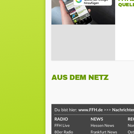
QUEL
AUS DEM NETZ
Du bist hier:
www.FFH.de
>>>
Nachrichte
RADIO
NEWS
RE
FFH Live
Hessen News
Nor
80er Radio
Frankfurt News
Ost