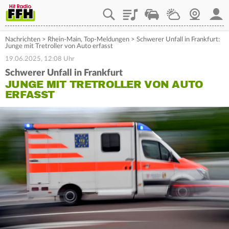
Playlist
Staupilot
Wetter
Webcam
Mein
Nachrichten
>
Rhein-Main
,
Top-Meldungen
>
Schwerer Unfall in Frankfurt:
Junge mit Tretroller von Auto erfasst
19.06.2025, 12:08 Uhr
Schwerer Unfall in Frankfurt
JUNGE MIT TRETROLLER VON AUTO
ERFASST