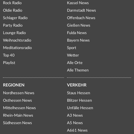
Rock Radio
Kassel News
Oldie Radio
Darmstadt News
Schlager Radio
Offenbach News
Party Radio
Gießen News
Lounge Radio
Fulda News
Weihnachtsradio
Bayern News
Meditationsradio
Sport
Top 40
Wetter
Playlist
Alle Orte
Alle Themen
REGIONEN
VERKEHR
Nordhessen News
Staus Hessen
Osthessen News
Blitzer Hessen
Mittelhessen News
Unfälle Hessen
Rhein-Main News
A3 News
Südhessen News
A5 News
A661 News