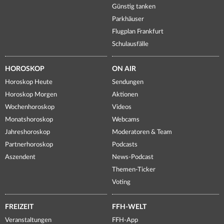
Günstig tanken
Parkhäuser
Flugplan Frankfurt
Schulausfälle
HOROSKOP
ON AIR
Horoskop Heute
Sendungen
Horoskop Morgen
Aktionen
Wochenhoroskop
Videos
Monatshoroskop
Webcams
Jahreshoroskop
Moderatoren & Team
Partnerhoroskop
Podcasts
Aszendent
News-Podcast
Themen-Ticker
Voting
FREIZEIT
FFH-WELT
Veranstaltungen
FFH-App