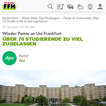
Playlist
Staupilot
Wetter
Webcam
Mein
Nachrichten
>
Rhein-Main
,
Top-Meldungen
>
Panne an Universität: Über
70 Studierende zu viel zugelassen
07.10.2025, 07:33 Uhr
Wieder Panne an Uni Frankfurt
ÜBER 70 STUDIERENDE ZU VIEL
ZUGELASSEN
Autor
dpa