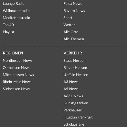
Lounge Radio
Fulda News
Weihnachtsradio
Bayern News
Meditationsradio
Sport
Top 40
Wetter
Playlist
Alle Orte
Alle Themen
REGIONEN
VERKEHR
Nordhessen News
Staus Hessen
Osthessen News
Blitzer Hessen
Mittelhessen News
Unfälle Hessen
Rhein-Main News
A3 News
Südhessen News
A5 News
A661 News
Günstig tanken
Parkhäuser
Flugplan Frankfurt
Schulausfälle