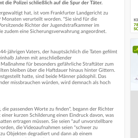
die Polizei schließlich auf die Spur der Täter.
ergewaltigt hat, ist vom Frankfurter Landgericht zu
 Monaten verurteilt worden. "Sie sind für die
Kl
r Vorsitzende Richter der Jugendstrafkammer im
7
S
rde zudem eine Sicherungsverwahrung angeordnet.
44-jährigen Vaters, der hauptsächlich die Taten gefilmt
feinhalb Jahren mit anschließender
e Maßnahme für besonders gefährliche Straftäter zum
lten bleiben über die Haftdauer hinaus hinter Gittern.
stgestellt hatte, sind beide Männer pädophil. Das
e Kinder missbrauchen würden, wird demnach als hoch
er, die passenden Worte zu finden", begann der Richter
 einer kurzen Schilderung einen Eindruck davon, was
atten ertragen müssen. Sie seien "auf unvorstellbare
worden, die Videoaufnahmen seien "schwer zu
 zu Objekten degradiert und dann ab einem