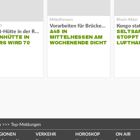
Vorarbeiten für Brücken-Neubau
Kongo stat
A45 IN
SELTSA
Die Kult-Hütte in der Rhön
NHÜTTE IN
MITTELHESSEN AM
STOPPT
RS WIRD 70
WOCHENENDE DICHT
LUFTHA
n
>>>
Top-Meldungen
GIONEN
VERKEHR
HOROSKOP
ON AIR