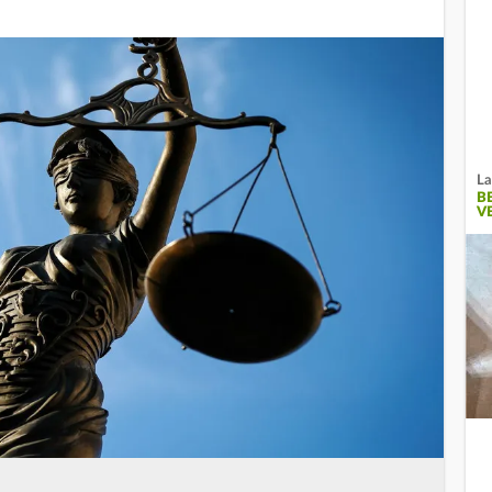
La
B
V