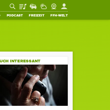
Playlist
Staupilot
Wetter
Webcam
Mein FFH
O
PODCAST
FREIZEIT
FFH-WELT
UCH INTERESSANT