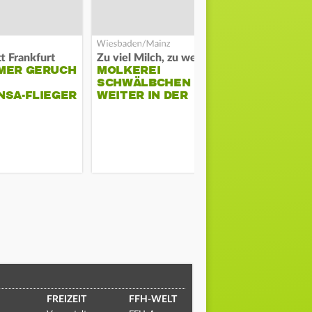
t Frankfurt
Zu viel Milch, zu wenig Abnehme
MER GERUCH
MOLKEREI
STADTRAT
SCHWÄLBCHEN
WIEDER F
NSA-FLIEGER
WEITER IN DER
SCHLAGZE
KRISE
FREIZEIT
FFH-WELT