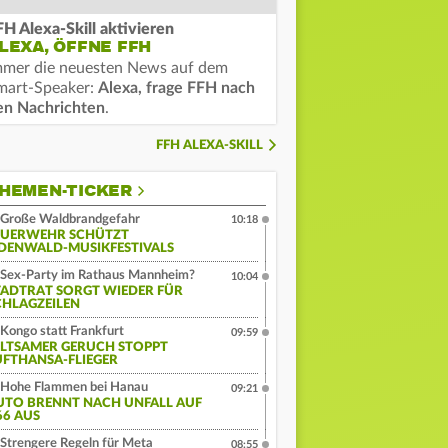
FH Alexa-Skill aktivieren
LEXA, ÖFFNE FFH
mmer die neuesten News auf dem
mart-Speaker:
Alexa, frage FFH nach
en Nachrichten
.
FFH ALEXA-SKILL
HEMEN-TICKER
Große Waldbrandgefahr
10:18
EUERWEHR SCHÜTZT
DENWALD-MUSIKFESTIVALS
Sex-Party im Rathaus Mannheim?
10:04
TADTRAT SORGT WIEDER FÜR
CHLAGZEILEN
Kongo statt Frankfurt
09:59
ELTSAMER GERUCH STOPPT
UFTHANSA-FLIEGER
Hohe Flammen bei Hanau
09:21
UTO BRENNT NACH UNFALL AUF
66 AUS
Strengere Regeln für Meta
08:55