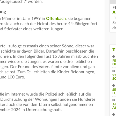
"ausgetauscht" worden.
F
ung
A
I
en Männer im Jahr 1999 in
Offenbach
, sie begannen
S
en sie auch nach der Heirat des heute 44-Jährigen fort.
d
nd Stiefvater eines weiteren Jungen.
teil zufolge erstmals einen seiner Söhne, dieser war
T
 schickte er davon Bilder. Daraufhin beschlossen die
ühren. In den folgenden fast 15 Jahren missbrauchten
F
er wieder die Jungen, es waren die drei leiblichen
O
igen. Der Freund des Vaters filmte vor allem und gab
 selbst. Zum Teil erhielten die Kinder Belohnungen,
S
 und 100 Euro.
S
S
L
 im Internet wurde die Polizei schließlich auf die
r Durchsuchung der Wohnungen fanden sie Hunderte
nter auch die von den Tätern selbst aufgenommenen
A
A
zember 2024 in Untersuchungshaft.