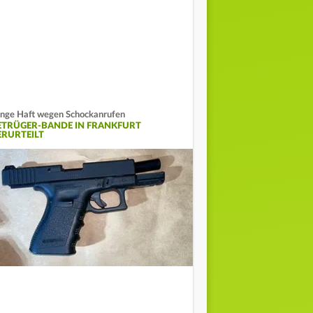
nge Haft wegen Schockanrufen
ETRÜGER-BANDE IN FRANKFURT
ERURTEILT