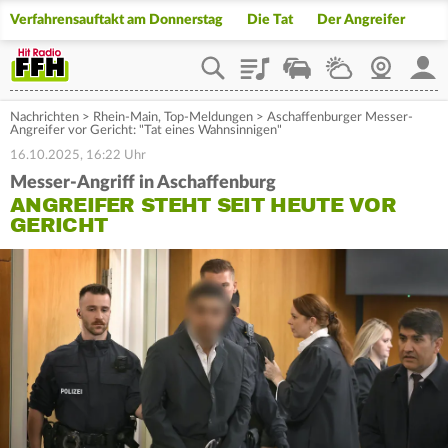
Verfahrensauftakt am Donnerstag
Die Tat
Der Angreifer
Playlist
Staupilot
Wetter
Webcam
Mein
Nachrichten
>
Rhein-Main
,
Top-Meldungen
>
Aschaffenburger Messer-
Angreifer vor Gericht: "Tat eines Wahnsinnigen"
16.10.2025, 16:22 Uhr
Messer-Angriff in Aschaffenburg
ANGREIFER STEHT SEIT HEUTE VOR
GERICHT