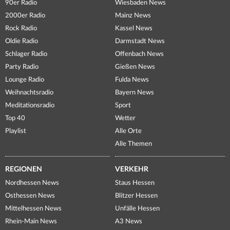
90er Radio
Wiesbaden News
2000er Radio
Mainz News
Rock Radio
Kassel News
Oldie Radio
Darmstadt News
Schlager Radio
Offenbach News
Party Radio
Gießen News
Lounge Radio
Fulda News
Weihnachtsradio
Bayern News
Meditationsradio
Sport
Top 40
Wetter
Playlist
Alle Orte
Alle Themen
REGIONEN
VERKEHR
Nordhessen News
Staus Hessen
Osthessen News
Blitzer Hessen
Mittelhessen News
Unfälle Hessen
Rhein-Main News
A3 News