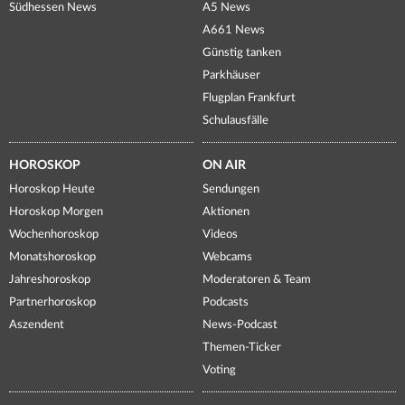
Südhessen News
A5 News
A661 News
Günstig tanken
Parkhäuser
Flugplan Frankfurt
Schulausfälle
HOROSKOP
ON AIR
Horoskop Heute
Sendungen
Horoskop Morgen
Aktionen
Wochenhoroskop
Videos
Monatshoroskop
Webcams
Jahreshoroskop
Moderatoren & Team
Partnerhoroskop
Podcasts
Aszendent
News-Podcast
Themen-Ticker
Voting