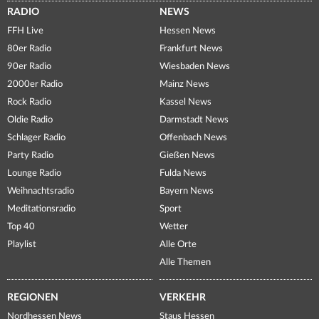
RADIO
NEWS
FFH Live
Hessen News
80er Radio
Frankfurt News
90er Radio
Wiesbaden News
2000er Radio
Mainz News
Rock Radio
Kassel News
Oldie Radio
Darmstadt News
Schlager Radio
Offenbach News
Party Radio
Gießen News
Lounge Radio
Fulda News
Weihnachtsradio
Bayern News
Meditationsradio
Sport
Top 40
Wetter
Playlist
Alle Orte
Alle Themen
REGIONEN
VERKEHR
Nordhessen News
Staus Hessen