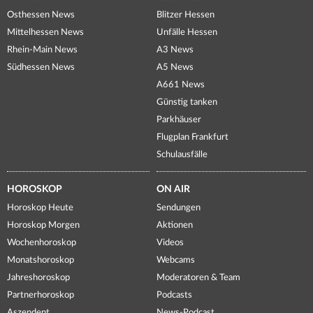
Osthessen News
Blitzer Hessen
Mittelhessen News
Unfälle Hessen
Rhein-Main News
A3 News
Südhessen News
A5 News
A661 News
Günstig tanken
Parkhäuser
Flugplan Frankfurt
Schulausfälle
HOROSKOP
ON AIR
Horoskop Heute
Sendungen
Horoskop Morgen
Aktionen
Wochenhoroskop
Videos
Monatshoroskop
Webcams
Jahreshoroskop
Moderatoren & Team
Partnerhoroskop
Podcasts
Aszendent
News-Podcast