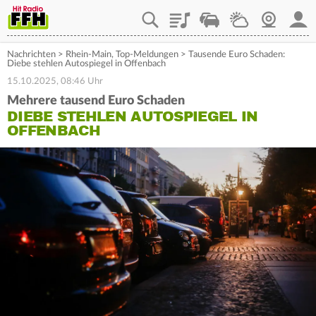
Playlist
Staupilot
Wetter
Webcam
Mein
Nachrichten
>
Rhein-Main
,
Top-Meldungen
>
Tausende Euro Schaden:
Diebe stehlen Autospiegel in Offenbach
15.10.2025, 08:46 Uhr
Mehrere tausend Euro Schaden
DIEBE STEHLEN AUTOSPIEGEL IN
OFFENBACH