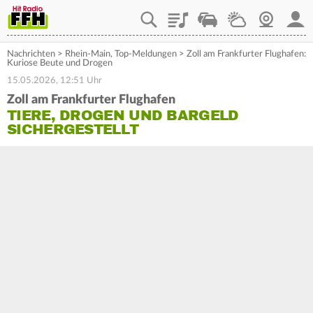
Playlist
Staupilot
Wetter
Webcam
Mein
Nachrichten
>
Rhein-Main
,
Top-Meldungen
>
Zoll am Frankfurter Flughafen:
Kuriose Beute und Drogen
15.05.2026, 12:51 Uhr
Zoll am Frankfurter Flughafen
TIERE, DROGEN UND BARGELD
SICHERGESTELLT