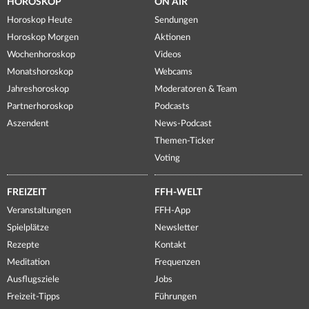
HOROSKOP
ON AIR
Horoskop Heute
Sendungen
Horoskop Morgen
Aktionen
Wochenhoroskop
Videos
Monatshoroskop
Webcams
Jahreshoroskop
Moderatoren & Team
Partnerhoroskop
Podcasts
Aszendent
News-Podcast
Themen-Ticker
Voting
FREIZEIT
FFH-WELT
Veranstaltungen
FFH-App
Spielplätze
Newsletter
Rezepte
Kontakt
Meditation
Frequenzen
Ausflugsziele
Jobs
Freizeit-Tipps
Führungen