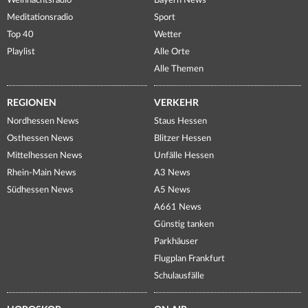
Weihnachtsradio
Bayern News
Meditationsradio
Sport
Top 40
Wetter
Playlist
Alle Orte
Alle Themen
REGIONEN
VERKEHR
Nordhessen News
Staus Hessen
Osthessen News
Blitzer Hessen
Mittelhessen News
Unfälle Hessen
Rhein-Main News
A3 News
Südhessen News
A5 News
A661 News
Günstig tanken
Parkhäuser
Flugplan Frankfurt
Schulausfälle