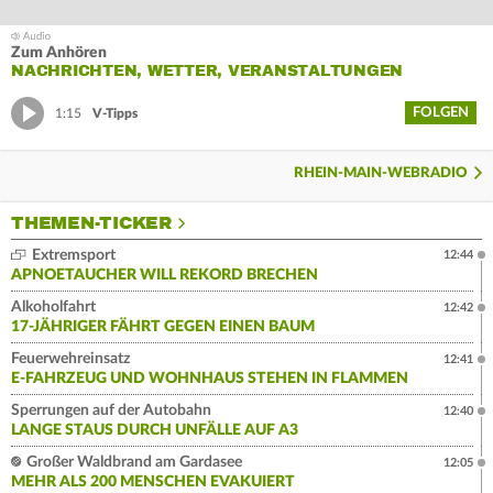
Zum Anhören
NACHRICHTEN, WETTER, VERANSTALTUNGEN
FOLGEN
1:15
V-Tipps
RHEIN-MAIN-WEBRADIO
THEMEN-TICKER
Extremsport
12:44
APNOETAUCHER WILL REKORD BRECHEN
Alkoholfahrt
12:42
17-JÄHRIGER FÄHRT GEGEN EINEN BAUM
Feuerwehreinsatz
12:41
E-FAHRZEUG UND WOHNHAUS STEHEN IN FLAMMEN
Sperrungen auf der Autobahn
12:40
LANGE STAUS DURCH UNFÄLLE AUF A3
Großer Waldbrand am Gardasee
12:05
MEHR ALS 200 MENSCHEN EVAKUIERT