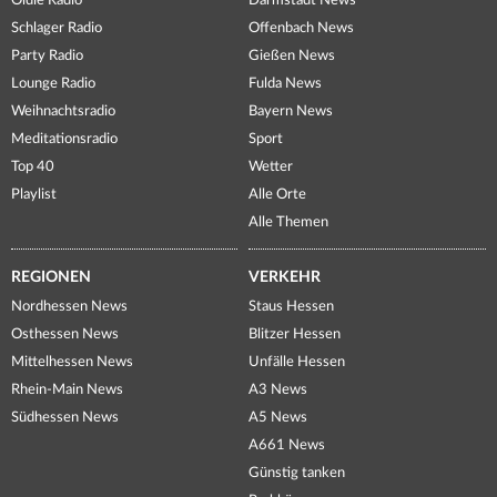
Oldie Radio
Darmstadt News
Schlager Radio
Offenbach News
Party Radio
Gießen News
Lounge Radio
Fulda News
Weihnachtsradio
Bayern News
Meditationsradio
Sport
Top 40
Wetter
Playlist
Alle Orte
Alle Themen
REGIONEN
VERKEHR
Nordhessen News
Staus Hessen
Osthessen News
Blitzer Hessen
Mittelhessen News
Unfälle Hessen
Rhein-Main News
A3 News
Südhessen News
A5 News
A661 News
Günstig tanken