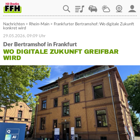
Playlist
Staupilot
Wetter
Webcam
Mein
Nachrichten
>
Rhein-Main
>
Frankfurter Bertramshof: Wo digitale Zukunft
konkret wird
29.05.2026, 09:09 Uhr
Der Bertramshof in Frankfurt
WO DIGITALE ZUKUNFT GREIFBAR
WIRD