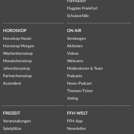
Parkhäuser
Flugplan Frankfurt
Schulausfälle
HOROSKOP
ON AIR
Horoskop Heute
Sendungen
Horoskop Morgen
Aktionen
Wochenhoroskop
Videos
Monatshoroskop
Webcams
Jahreshoroskop
Moderatoren & Team
Partnerhoroskop
Podcasts
Aszendent
News-Podcast
Themen-Ticker
Voting
FREIZEIT
FFH-WELT
Veranstaltungen
FFH-App
Spielplätze
Newsletter