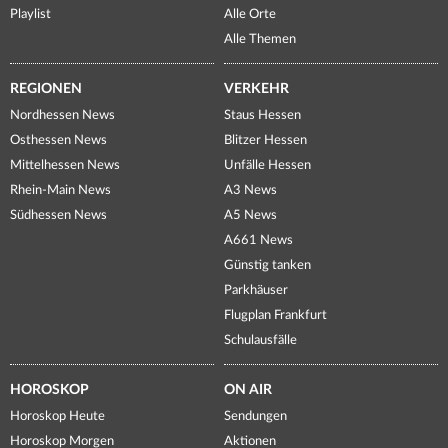
Playlist
Alle Orte
Alle Themen
REGIONEN
VERKEHR
Nordhessen News
Staus Hessen
Osthessen News
Blitzer Hessen
Mittelhessen News
Unfälle Hessen
Rhein-Main News
A3 News
Südhessen News
A5 News
A661 News
Günstig tanken
Parkhäuser
Flugplan Frankfurt
Schulausfälle
HOROSKOP
ON AIR
Horoskop Heute
Sendungen
Horoskop Morgen
Aktionen