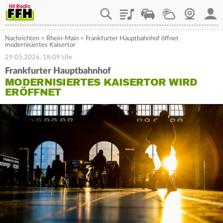
Playlist
Staupilot
Wetter
Webcam
Mein
Nachrichten
>
Rhein-Main
>
Frankfurter Hauptbahnhof öffnet
modernisiertes Kaisertor
29.05.2026, 18:09 Uhr
Frankfurter Hauptbahnhof
MODERNISIERTES KAISERTOR WIRD
ERÖFFNET