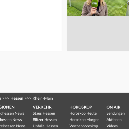
n
>>>
Hessen
>>>
Rhein-Main
GIONEN
VERKEHR
HOROSKOP
ON AIR
dhessen News
Staus Hessen
Horoskop Heute
Sendungen
hessen News
Blitzer Hessen
Horoskop Morgen
Aktionen
telhessen News
Unfälle Hessen
Wochenhoroskop
Videos