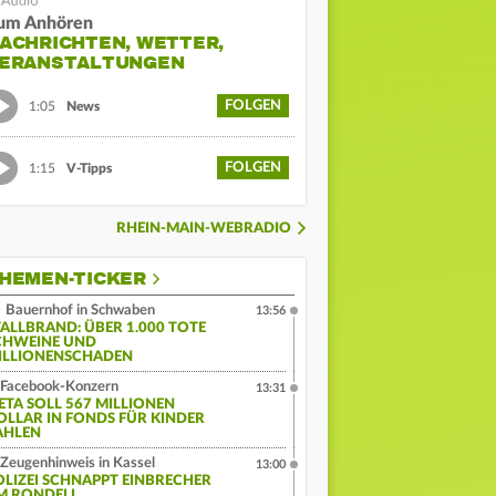
um Anhören
ACHRICHTEN, WETTER,
ERANSTALTUNGEN
FOLGEN
1:05
News
FOLGEN
1:15
V-Tipps
RHEIN-MAIN-WEBRADIO
HEMEN-TICKER
Bauernhof in Schwaben
13:56
TALLBRAND: ÜBER 1.000 TOTE
CHWEINE UND
ILLIONENSCHADEN
Facebook-Konzern
13:31
ETA SOLL 567 MILLIONEN
OLLAR IN FONDS FÜR KINDER
AHLEN
Zeugenhinweis in Kassel
13:00
OLIZEI SCHNAPPT EINBRECHER
M RONDELL