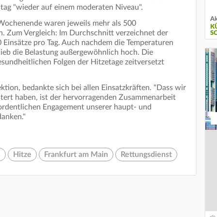
ag "wieder auf einem moderaten Niveau".
Ak
Wochenende waren jeweils mehr als 500
K
n. Zum Vergleich: Im Durchschnitt verzeichnet der
S
0 Einsätze pro Tag. Auch nachdem die Temperaturen
eb die Belastung außergewöhnlich hoch. Die
sundheitlichen Folgen der Hitzetage zeitversetzt
tion, bedankte sich bei allen Einsatzkräften. "Dass wir
tert haben, ist der hervorragenden Zusammenarbeit
ordentlichen Engagement unserer haupt- und
danken."
e
Hitze
Frankfurt am Main
Rettungsdienst