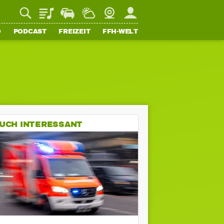
Playlist
Staupilot
Wetter
Webcam
Mein FFH
O
PODCAST
FREIZEIT
FFH-WELT
UCH INTERESSANT