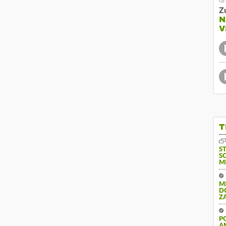
Z
N
V
T
S
S
M
M
D
Z
P
A