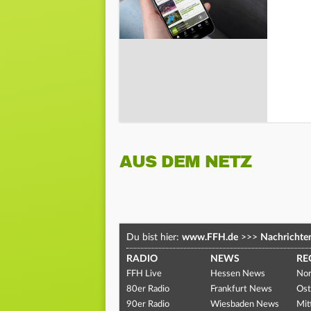
AUS DEM NETZ
Du bist hier:
www.FFH.de
>>>
Nachrichte
RADIO
NEWS
RE
FFH Live
Hessen News
Nor
80er Radio
Frankfurt News
Ost
90er Radio
Wiesbaden News
Mit