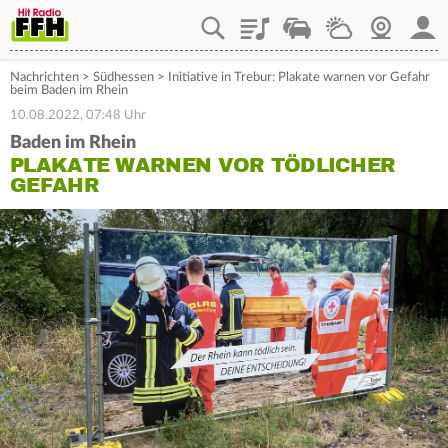
Playlist
Staupilot
Wetter
Webcam
Mein
Nachrichten
>
Südhessen
>
Initiative in Trebur: Plakate warnen vor Gefahr
beim Baden im Rhein
10.08.2022, 07:48 Uhr
Baden im Rhein
PLAKATE WARNEN VOR TÖDLICHER
GEFAHR