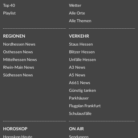
Top 40
Wetter
Playlist
Alle Orte
Alle Themen
REGIONEN
VERKEHR
Nordhessen News
Staus Hessen
Osthessen News
Blitzer Hessen
Mittelhessen News
Unfälle Hessen
Rhein-Main News
A3 News
Südhessen News
A5 News
A661 News
Günstig tanken
Parkhäuser
Flugplan Frankfurt
Schulausfälle
HOROSKOP
ON AIR
Horoskop Heute
Sendungen