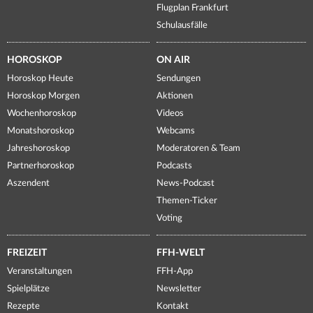
Flugplan Frankfurt
Schulausfälle
HOROSKOP
ON AIR
Horoskop Heute
Sendungen
Horoskop Morgen
Aktionen
Wochenhoroskop
Videos
Monatshoroskop
Webcams
Jahreshoroskop
Moderatoren & Team
Partnerhoroskop
Podcasts
Aszendent
News-Podcast
Themen-Ticker
Voting
FREIZEIT
FFH-WELT
Veranstaltungen
FFH-App
Spielplätze
Newsletter
Rezepte
Kontakt