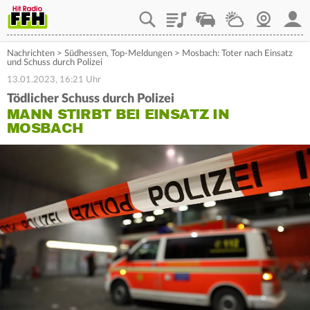
Playlist
Staupilot
Wetter
Webcam
Mein
Nachrichten
>
Südhessen
,
Top-Meldungen
>
Mosbach: Toter nach Einsatz
und Schuss durch Polizei
13.01.2023, 16:21 Uhr
Tödlicher Schuss durch Polizei
MANN STIRBT BEI EINSATZ IN
MOSBACH