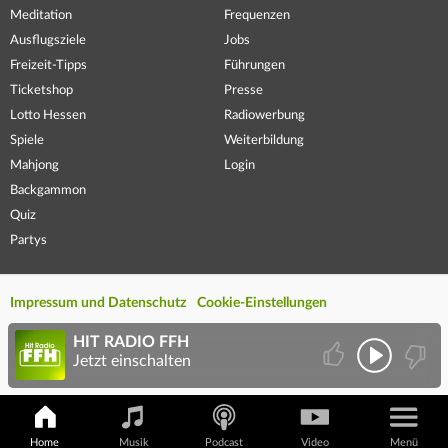
Meditation
Frequenzen
Ausflugsziele
Jobs
Freizeit-Tipps
Führungen
Ticketshop
Presse
Lotto Hessen
Radiowerbung
Spiele
Weiterbildung
Mahjong
Login
Backgammon
Quiz
Partys
Impressum und Datenschutz
Cookie-Einstellungen
HIT RADIO FFH
Jetzt einschalten
Home
Musik
Podcast
Video
Menü