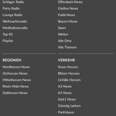
Schlager Radio
Offenbach News
Party Radio
Gießen News
Lounge Radio
Fulda News
Weihnachtsradio
Bayern News
Meditationsradio
Sport
Top 40
Wetter
Playlist
Alle Orte
Alle Themen
REGIONEN
VERKEHR
Nordhessen News
Staus Hessen
Osthessen News
Blitzer Hessen
Mittelhessen News
Unfälle Hessen
Rhein-Main News
A3 News
Südhessen News
A5 News
A661 News
Günstig tanken
Parkhäuser