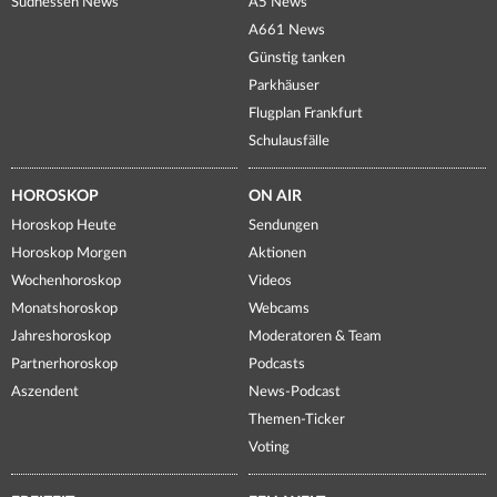
Südhessen News
A5 News
A661 News
Günstig tanken
Parkhäuser
Flugplan Frankfurt
Schulausfälle
HOROSKOP
ON AIR
Horoskop Heute
Sendungen
Horoskop Morgen
Aktionen
Wochenhoroskop
Videos
Monatshoroskop
Webcams
Jahreshoroskop
Moderatoren & Team
Partnerhoroskop
Podcasts
Aszendent
News-Podcast
Themen-Ticker
Voting