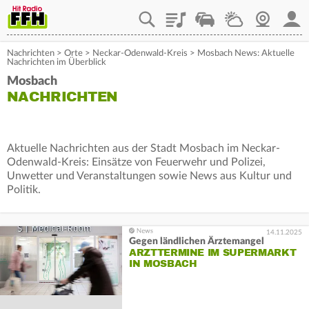
Playlist
Staupilot
Wetter
Webcam
Mein
Nachrichten
>
Orte
>
Neckar-Odenwald-Kreis
>
Mosbach News: Aktuelle
Nachrichten im Überblick
Mosbach
NACHRICHTEN
Aktuelle Nachrichten aus der Stadt Mosbach im Neckar-
Odenwald-Kreis: Einsätze von Feuerwehr und Polizei,
Unwetter und Veranstaltungen sowie News aus Kultur und
Politik.
14.11.2025
Gegen ländlichen Ärztemangel
ARZTTERMINE IM SUPERMARKT
IN MOSBACH