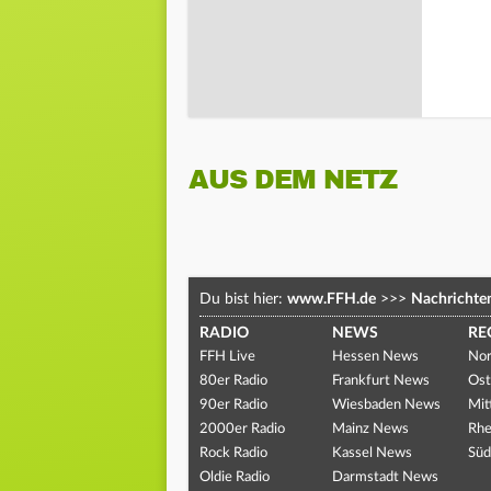
AUS DEM NETZ
Du bist hier:
www.FFH.de
>>>
Nachrichte
RADIO
NEWS
RE
FFH Live
Hessen News
Nor
80er Radio
Frankfurt News
Ost
90er Radio
Wiesbaden News
Mit
2000er Radio
Mainz News
Rhe
Rock Radio
Kassel News
Süd
Oldie Radio
Darmstadt News