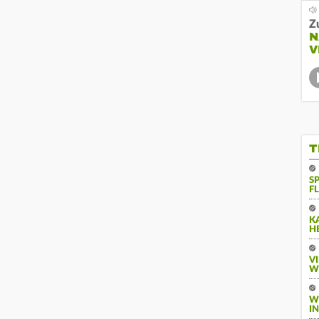
Z
N
V
T
S
F
K
H
V
W
W
I