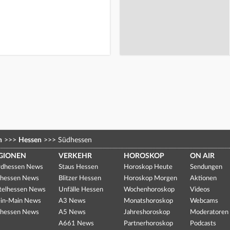
n
>>>
Hessen
>>>
Südhessen
GIONEN
VERKEHR
HOROSKOP
ON AIR
dhessen News
Staus Hessen
Horoskop Heute
Sendungen
hessen News
Blitzer Hessen
Horoskop Morgen
Aktionen
telhessen News
Unfälle Hessen
Wochenhoroskop
Videos
in-Main News
A3 News
Monatshoroskop
Webcams
hessen News
A5 News
Jahreshoroskop
Moderatoren
A661 News
Partnerhoroskop
Podcasts