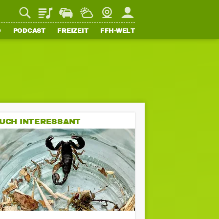
Playlist
Staupilot
Wetter
Webcam
Mein FFH
O
PODCAST
FREIZEIT
FFH-WELT
UCH INTERESSANT