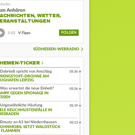
um Anhören
ACHRICHTEN, WETTER,
ERANSTALTUNGEN
FOLGEN
1:15
V-Tipps
SÜDHESSEN-WEBRADIO
HEMEN-TICKER
Dobrindt spricht von Anschlag
05:36
PRENGSTOFF-DROHNE AM
LUGHAFEN LEIPZIG
Was erwartet die neue Einheit?
05:26
AMPF GEGEN SPIONAGE IN
ESSEN
Ungewöhnliche Häufung
05:19
IELE KEUCHHUSTENFÄLLE IN
IESBADEN
Einsatz an A3 bei Niedernhausen
05:13
OHNMOBIL SETZT WALDSTÜCK
N FLAMMEN