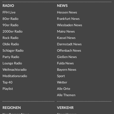
RADIO
NEWS
FFH Live
Hessen News
80er Radio
Frankfurt News
90er Radio
Wiesbaden News
2000er Radio
Mainz News
Rock Radio
Kassel News
Oldie Radio
Darmstadt News
Schlager Radio
Offenbach News
Party Radio
Gießen News
Lounge Radio
Fulda News
Weihnachtsradio
Bayern News
Meditationsradio
Sport
Top 40
Wetter
Playlist
Alle Orte
Alle Themen
REGIONEN
VERKEHR