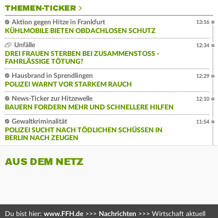
THEMEN-TICKER
Aktion gegen Hitze in Frankfurt
13:16
KÜHLMOBILE BIETEN OBDACHLOSEN SCHUTZ
Unfälle
12:34
DREI FRAUEN STERBEN BEI ZUSAMMENSTOSS - F
AHRLÄSSIGE TÖTUNG?
Hausbrand in Sprendlingen
12:29
POLIZEI WARNT VOR STARKEM RAUCH
News-Ticker zur Hitzewelle
12:10
BAUERN FORDERN MEHR UND SCHNELLERE HILFEN
Gewaltkriminalität
11:54
POLIZEI SUCHT NACH TÖDLICHEN SCHÜSSEN IN
BERLIN NACH ZEUGEN
AUS DEM NETZ
Du bist hier:
www.FFH.de
>>>
Nachrichten
>>>
Wirtschaft aktuell