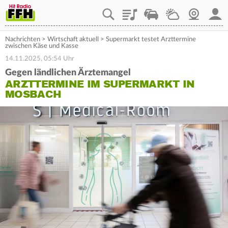
Playlist
Staupilot
Wetter
Webcam
Mein
Nachrichten
>
Wirtschaft aktuell
>
Supermarkt testet Arzttermine
zwischen Käse und Kasse
14.11.2025, 05:54 Uhr
Gegen ländlichen Ärztemangel
ARZTTERMINE IM SUPERMARKT IN
MOSBACH