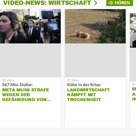
VIDEO-NEWS: WIRTSCHAFT
HÖREN
567 Mio. Dollar:
Kühe in der Krise:
B
META MUSS STRAFE
LANDWIRTSCHAFT
A
WEGEN DER
KÄMPFT MIT
I
GEFÄHRDUNG VON…
TROCKENHEIT