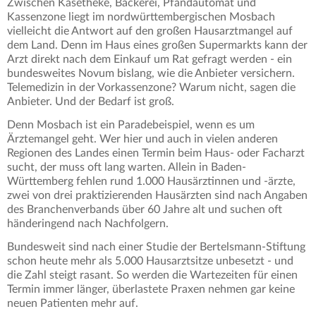
Zwischen Käsetheke, Bäckerei, Pfandautomat und
Kassenzone liegt im nordwürttembergischen Mosbach
vielleicht die Antwort auf den großen Hausarztmangel auf
dem Land. Denn im Haus eines großen Supermarkts kann der
Arzt direkt nach dem Einkauf um Rat gefragt werden - ein
bundesweites Novum bislang, wie die Anbieter versichern.
Telemedizin in der Vorkassenzone? Warum nicht, sagen die
Anbieter. Und der Bedarf ist groß.
Denn Mosbach ist ein Paradebeispiel, wenn es um
Ärztemangel geht. Wer hier und auch in vielen anderen
Regionen des Landes einen Termin beim Haus- oder Facharzt
sucht, der muss oft lang warten. Allein in Baden-
Württemberg fehlen rund 1.000 Hausärztinnen und -ärzte,
zwei von drei praktizierenden Hausärzten sind nach Angaben
des Branchenverbands über 60 Jahre alt und suchen oft
händeringend nach Nachfolgern.
Bundesweit sind nach einer Studie der Bertelsmann-Stiftung
schon heute mehr als 5.000 Hausarztsitze unbesetzt - und
die Zahl steigt rasant. So werden die Wartezeiten für einen
Termin immer länger, überlastete Praxen nehmen gar keine
neuen Patienten mehr auf.