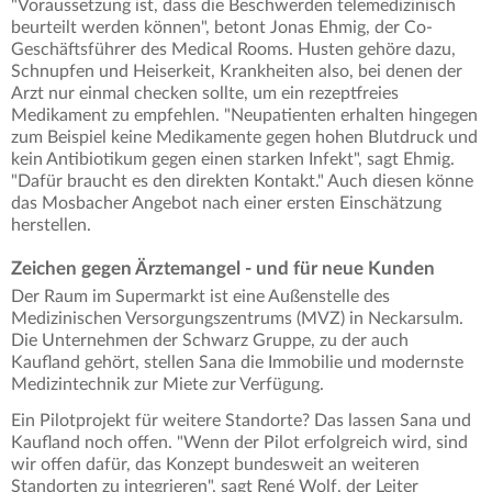
"Voraussetzung ist, dass die Beschwerden telemedizinisch
beurteilt werden können", betont Jonas Ehmig, der Co-
Geschäftsführer des Medical Rooms. Husten gehöre dazu,
Schnupfen und Heiserkeit, Krankheiten also, bei denen der
Arzt nur einmal checken sollte, um ein rezeptfreies
Medikament zu empfehlen. "Neupatienten erhalten hingegen
zum Beispiel keine Medikamente gegen hohen Blutdruck und
kein Antibiotikum gegen einen starken Infekt", sagt Ehmig.
"Dafür braucht es den direkten Kontakt." Auch diesen könne
das Mosbacher Angebot nach einer ersten Einschätzung
herstellen.
Zeichen gegen Ärztemangel - und für neue Kunden
Der Raum im Supermarkt ist eine Außenstelle des
Medizinischen Versorgungszentrums (MVZ) in Neckarsulm.
Die Unternehmen der Schwarz Gruppe, zu der auch
Kaufland gehört, stellen Sana die Immobilie und modernste
Medizintechnik zur Miete zur Verfügung.
Ein Pilotprojekt für weitere Standorte? Das lassen Sana und
Kaufland noch offen. "Wenn der Pilot erfolgreich wird, sind
wir offen dafür, das Konzept bundesweit an weiteren
Standorten zu integrieren", sagt René Wolf, der Leiter