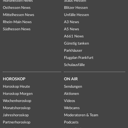
Nordhessen News
Staus Hessen
Osthessen News
Blitzer Hessen
Mittelhessen News
Unfälle Hessen
Rhein-Main News
A3 News
Südhessen News
A5 News
A661 News
Günstig tanken
Parkhäuser
Flugplan Frankfurt
Schulausfälle
HOROSKOP
ON AIR
Horoskop Heute
Sendungen
Horoskop Morgen
Aktionen
Wochenhoroskop
Videos
Monatshoroskop
Webcams
Jahreshoroskop
Moderatoren & Team
Partnerhoroskop
Podcasts