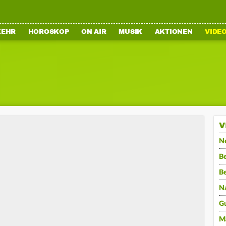
KEHR
HOROSKOP
ON AIR
MUSIK
AKTIONEN
VIDE
V
N
Be
B
N
G
M