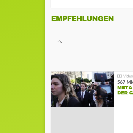
EMPFEHLUNGEN
567 Mio
META
DER 