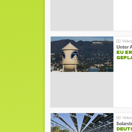
Unter 
EU E
GEPL
Solarst
DEUT