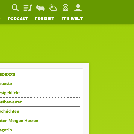
Playlist
Staupilot
Wetter
Webcam
Mein FFH
O
PODCAST
FREIZEIT
FFH-WELT
IDEOS
eueste
stgeklickt
estbewertet
achrichten
uten Morgen Hessen
agazin