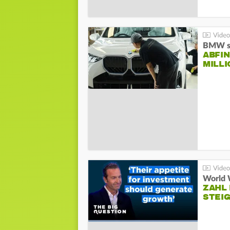
BMW st
ABFI
MILL
World 
ZAHL 
STEIG