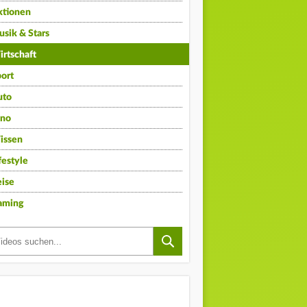
ktionen
sik & Stars
rtschaft
ort
uto
ino
issen
festyle
ise
aming