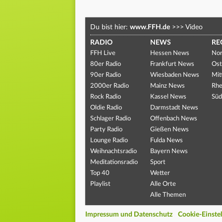
Du bist hier:
www.FFH.de
>>>
Video
RADIO
NEWS
RE
FFH Live
Hessen News
Nor
80er Radio
Frankfurt News
Ost
90er Radio
Wiesbaden News
Mit
2000er Radio
Mainz News
Rhe
Rock Radio
Kassel News
Süd
Oldie Radio
Darmstadt News
Schlager Radio
Offenbach News
Party Radio
Gießen News
Lounge Radio
Fulda News
Weihnachtsradio
Bayern News
Meditationsradio
Sport
Top 40
Wetter
Playlist
Alle Orte
Alle Themen
Impressum und Datenschutz
Cookie-Einste