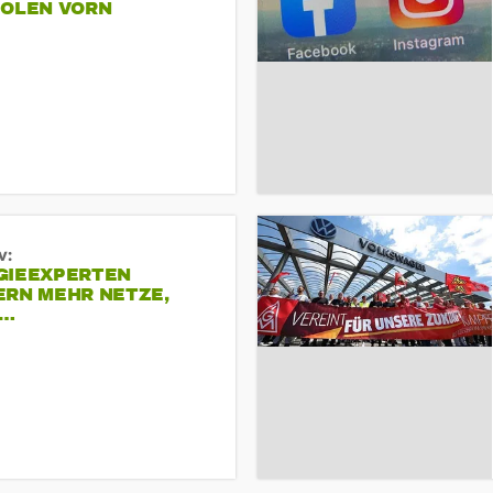
POLEN VORN
v:
GIEEXPERTEN
ERN MEHR NETZE,
R…