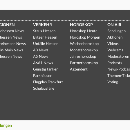
GIONEN
VERKEHR
HOROSKOP
ON AIR
dhessen News
Staus Hessen
Horoskop Heute
Sendungen
hessen News
Blitzer Hessen
Horoskop Morgen
Aktionen
telhessen News
Unfälle Hessen
Wochenhoroskop
Videos
in-Main News
A3 News
Monatshoroskop
Webcams
hessen News
A5 News
Jahreshoroskop
Moderatoren
A661 News
Partnerhoroskop
Podcasts
Günstig tanken
Aszendent
News-Podcas
Parkhäuser
Themen-Tick
Flugplan Frankfurt
Voting
Schulausfälle
llungen