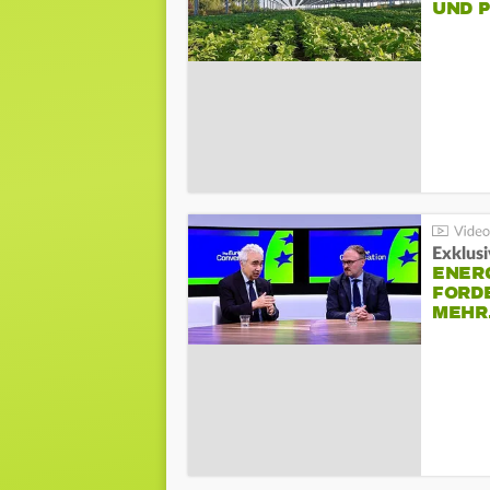
UND 
Exklusi
ENER
FORD
MEH