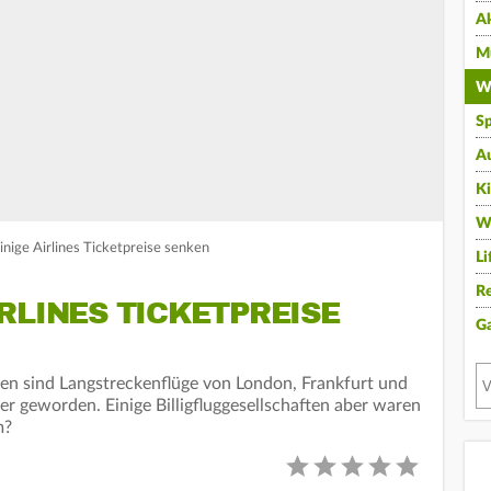
A
Mu
Wi
Sp
A
K
W
inige Airlines Ticketpreise senken
Li
Re
RLINES TICKETPREISE
G
en sind Langstreckenflüge von London, Frankfurt und
er geworden. Einige Billigfluggesellschaften aber waren
m?